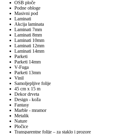
OSB ploče
Podne obloge
Masivni pod
Laminati
Akcija laminata
Laminati 7mm
Laminati 8mm
Laminati 10mm
Laminati 12mm
Laminati 14mm
Parketi
Parketi 14mm
V-Fuga
Parketi 13mm
Vinil
Samoljepljive folije
45 cm x 15 m
Dekor drveta
Design - koža
Fantasy
Marble - mramor
Metalik
Nature
Pločice
Transparentne folije – za staklo i prozore