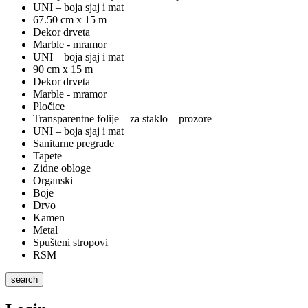
UNI – boja sjaj i mat
67.50 cm x 15 m
Dekor drveta
Marble - mramor
UNI – boja sjaj i mat
90 cm x 15 m
Dekor drveta
Marble - mramor
Pločice
Transparentne folije – za staklo – prozore
UNI – boja sjaj i mat
Sanitarne pregrade
Tapete
Zidne obloge
Organski
Boje
Drvo
Kamen
Metal
Spušteni stropovi
RSM
search