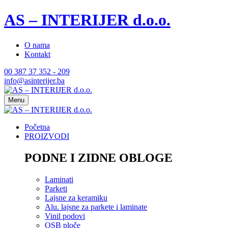
AS – INTERIJER d.o.o.
O nama
Kontakt
00 387 37 352 - 209
info@asinterijer.ba
Menu
Početna
PROIZVODI
PODNE I ZIDNE OBLOGE
Laminati
Parketi
Lajsne za keramiku
Alu. lajsne za parkete i laminate
Vinil podovi
OSB ploče