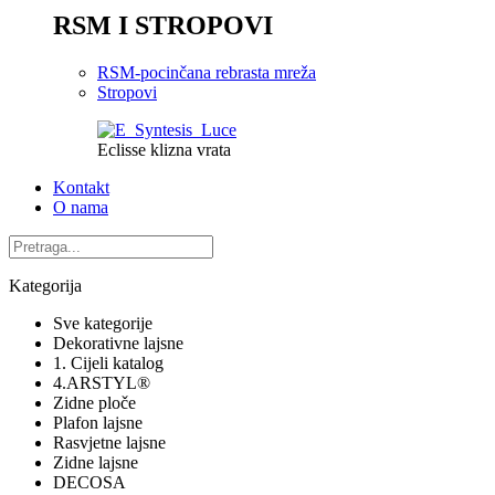
RSM I STROPOVI
RSM-pocinčana rebrasta mreža
Stropovi
Eclisse klizna vrata
Kontakt
O nama
Kategorija
Sve kategorije
Dekorativne lajsne
1. Cijeli katalog
4.ARSTYL®
Zidne ploče
Plafon lajsne
Rasvjetne lajsne
Zidne lajsne
DECOSA