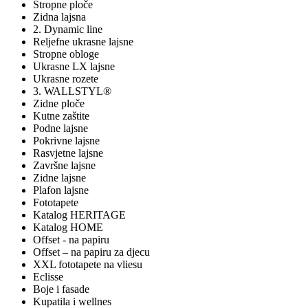
Stropne ploče
Zidna lajsna
2. Dynamic line
Reljefne ukrasne lajsne
Stropne obloge
Ukrasne LX lajsne
Ukrasne rozete
3. WALLSTYL®
Zidne ploče
Kutne zaštite
Podne lajsne
Pokrivne lajsne
Rasvjetne lajsne
Završne lajsne
Zidne lajsne
Plafon lajsne
Fototapete
Katalog HERITAGE
Katalog HOME
Offset - na papiru
Offset – na papiru za djecu
XXL fototapete na vliesu
Eclisse
Boje i fasade
Kupatila i wellnes