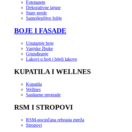
Fototapete
Dekorativne lajsne
Stare grede
Samoljepljive folije
BOJE I FASADE
Unutarnje boje
Vanjske žbuke
Grundiranje
Lakovi u boji i bijeli lakove
KUPATILA I WELLNES
Kupatila
Wellnes
Sanitarne pregrade
RSM I STROPOVI
RSM-pocinčana rebrasta mreža
Stropovi