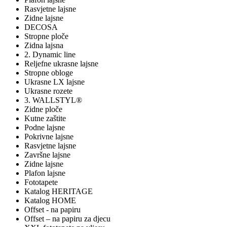
Rasvjetne lajsne
Zidne lajsne
DECOSA
Stropne ploče
Zidna lajsna
2. Dynamic line
Reljefne ukrasne lajsne
Stropne obloge
Ukrasne LX lajsne
Ukrasne rozete
3. WALLSTYL®
Zidne ploče
Kutne zaštite
Podne lajsne
Pokrivne lajsne
Rasvjetne lajsne
Završne lajsne
Zidne lajsne
Plafon lajsne
Fototapete
Katalog HERITAGE
Katalog HOME
Offset - na papiru
Offset – na papiru za djecu