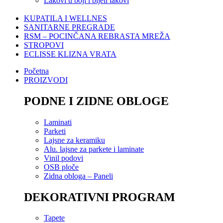
Lakovi u boji i bijeli lakovi
KUPATILA I WELLNES
SANITARNE PREGRADE
RSM – POCINČANA REBRASTA MREŽA
STROPOVI
ECLISSE KLIZNA VRATA
Početna
PROIZVODI
PODNE I ZIDNE OBLOGE
Laminati
Parketi
Lajsne za keramiku
Alu. lajsne za parkete i laminate
Vinil podovi
OSB ploče
Zidna obloga – Paneli
DEKORATIVNI PROGRAM
Tapete