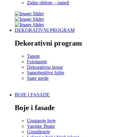
Zidne obloge – paneli
DEKORATIVNI PROGRAM
Dekorativni program
Tapete
Fototapete
Dekorativne lajsne
Samoljepljive folije
Stare grede
BOJE I FASADE
Boje i fasade
Unutarnje boje
Vanjske žbuke
Grundiranje