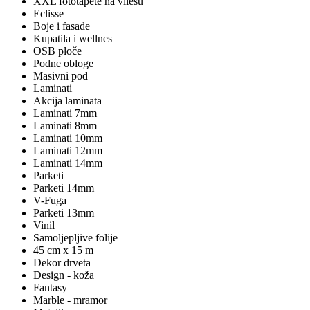
XXL fototapete na vliesu
Eclisse
Boje i fasade
Kupatila i wellnes
OSB ploče
Podne obloge
Masivni pod
Laminati
Akcija laminata
Laminati 7mm
Laminati 8mm
Laminati 10mm
Laminati 12mm
Laminati 14mm
Parketi
Parketi 14mm
V-Fuga
Parketi 13mm
Vinil
Samoljepljive folije
45 cm x 15 m
Dekor drveta
Design - koža
Fantasy
Marble - mramor