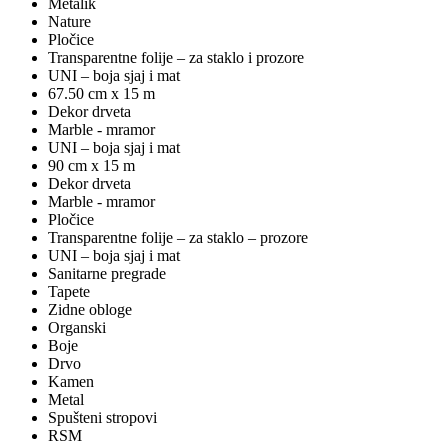
Metalik
Nature
Pločice
Transparentne folije – za staklo i prozore
UNI – boja sjaj i mat
67.50 cm x 15 m
Dekor drveta
Marble - mramor
UNI – boja sjaj i mat
90 cm x 15 m
Dekor drveta
Marble - mramor
Pločice
Transparentne folije – za staklo – prozore
UNI – boja sjaj i mat
Sanitarne pregrade
Tapete
Zidne obloge
Organski
Boje
Drvo
Kamen
Metal
Spušteni stropovi
RSM