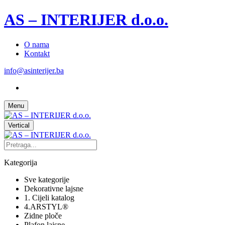
AS – INTERIJER d.o.o.
O nama
Kontakt
info@asinterijer.ba
Menu
Vertical
Kategorija
Sve kategorije
Dekorativne lajsne
1. Cijeli katalog
4.ARSTYL®
Zidne ploče
Plafon lajsne