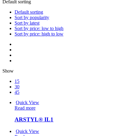
Default sorting
Default sorting
Sort by popularity
Sort by latest
Sort by price: low to high
Sort by price: high to low
Show
15
30
45
Quick View
Read more
ARSTYL® IL1
Quick View