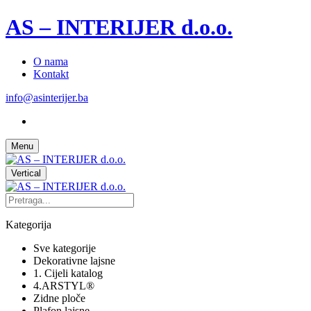
AS – INTERIJER d.o.o.
O nama
Kontakt
info@asinterijer.ba
Menu
Vertical
Kategorija
Sve kategorije
Dekorativne lajsne
1. Cijeli katalog
4.ARSTYL®
Zidne ploče
Plafon lajsne