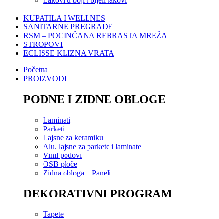
Lakovi u boji i bijeli lakovi
KUPATILA I WELLNES
SANITARNE PREGRADE
RSM – POCINČANA REBRASTA MREŽA
STROPOVI
ECLISSE KLIZNA VRATA
Početna
PROIZVODI
PODNE I ZIDNE OBLOGE
Laminati
Parketi
Lajsne za keramiku
Alu. lajsne za parkete i laminate
Vinil podovi
OSB ploče
Zidna obloga – Paneli
DEKORATIVNI PROGRAM
Tapete