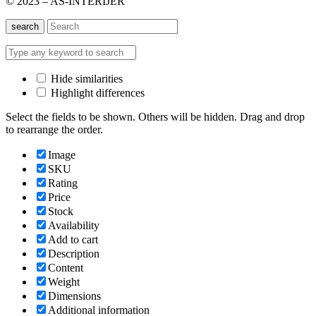
© 2023 – AS-INTERIJER
search
Hide similarities
Highlight differences
Select the fields to be shown. Others will be hidden. Drag and drop
to rearrange the order.
Image
SKU
Rating
Price
Stock
Availability
Add to cart
Description
Content
Weight
Dimensions
Additional information