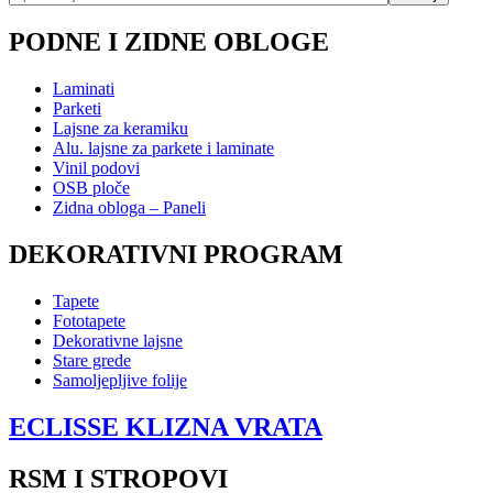
PODNE I ZIDNE OBLOGE
Laminati
Parketi
Lajsne za keramiku
Alu. lajsne za parkete i laminate
Vinil podovi
OSB ploče
Zidna obloga – Paneli
DEKORATIVNI PROGRAM
Tapete
Fototapete
Dekorativne lajsne
Stare grede
Samoljepljive folije
ECLISSE KLIZNA VRATA
RSM I STROPOVI