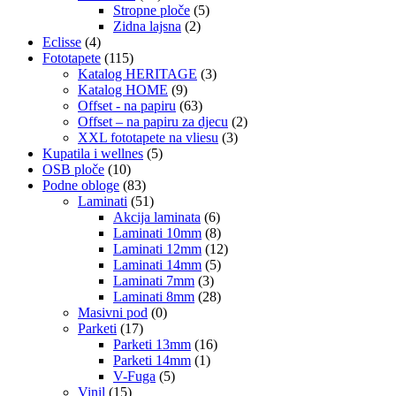
Stropne ploče
(5)
Zidna lajsna
(2)
Eclisse
(4)
Fototapete
(115)
Katalog HERITAGE
(3)
Katalog HOME
(9)
Offset - na papiru
(63)
Offset – na papiru za djecu
(2)
XXL fototapete na vliesu
(3)
Kupatila i wellnes
(5)
OSB ploče
(10)
Podne obloge
(83)
Laminati
(51)
Akcija laminata
(6)
Laminati 10mm
(8)
Laminati 12mm
(12)
Laminati 14mm
(5)
Laminati 7mm
(3)
Laminati 8mm
(28)
Masivni pod
(0)
Parketi
(17)
Parketi 13mm
(16)
Parketi 14mm
(1)
V-Fuga
(5)
Vinil
(15)