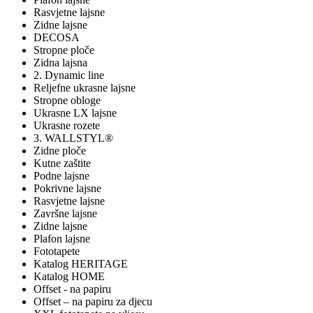
Rasvjetne lajsne
Zidne lajsne
DECOSA
Stropne ploče
Zidna lajsna
2. Dynamic line
Reljefne ukrasne lajsne
Stropne obloge
Ukrasne LX lajsne
Ukrasne rozete
3. WALLSTYL®
Zidne ploče
Kutne zaštite
Podne lajsne
Pokrivne lajsne
Rasvjetne lajsne
Završne lajsne
Zidne lajsne
Plafon lajsne
Fototapete
Katalog HERITAGE
Katalog HOME
Offset - na papiru
Offset – na papiru za djecu