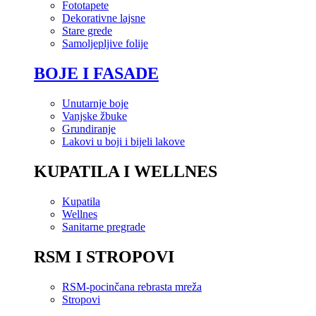
Fototapete
Dekorativne lajsne
Stare grede
Samoljepljive folije
BOJE I FASADE
Unutarnje boje
Vanjske žbuke
Grundiranje
Lakovi u boji i bijeli lakove
KUPATILA I WELLNES
Kupatila
Wellnes
Sanitarne pregrade
RSM I STROPOVI
RSM-pocinčana rebrasta mreža
Stropovi