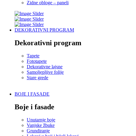
Zidne obloge – paneli
DEKORATIVNI PROGRAM
Dekorativni program
Tapete
Fototapete
Dekorativne lajsne
Samoljepljive folije
Stare grede
BOJE I FASADE
Boje i fasade
Unutarnje boje
Vanjske žbuke
Grundiranje