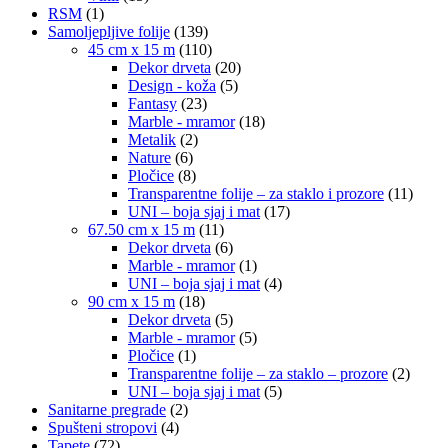
RSM
(1)
Samoljepljive folije
(139)
45 cm x 15 m
(110)
Dekor drveta
(20)
Design - koža
(5)
Fantasy
(23)
Marble - mramor
(18)
Metalik
(2)
Nature
(6)
Pločice
(8)
Transparentne folije – za staklo i prozore
(11)
UNI – boja sjaj i mat
(17)
67.50 cm x 15 m
(11)
Dekor drveta
(6)
Marble - mramor
(1)
UNI – boja sjaj i mat
(4)
90 cm x 15 m
(18)
Dekor drveta
(5)
Marble - mramor
(5)
Pločice
(1)
Transparentne folije – za staklo – prozore
(2)
UNI – boja sjaj i mat
(5)
Sanitarne pregrade
(2)
Spušteni stropovi
(4)
Tapete
(72)