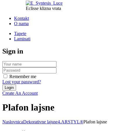
Eclisse klizna vrata
Kontakt
O nama
Tapete
Laminati
Sign in
Remember me
Lost your password?
Create An Account
Plafon lajsne
Naslovnica
Dekorativne lajsne
4.ARSTYL®
Plafon lajsne