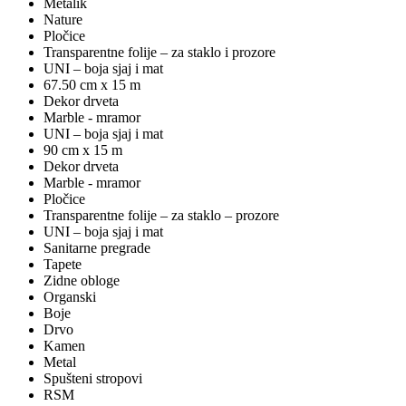
Metalik
Nature
Pločice
Transparentne folije – za staklo i prozore
UNI – boja sjaj i mat
67.50 cm x 15 m
Dekor drveta
Marble - mramor
UNI – boja sjaj i mat
90 cm x 15 m
Dekor drveta
Marble - mramor
Pločice
Transparentne folije – za staklo – prozore
UNI – boja sjaj i mat
Sanitarne pregrade
Tapete
Zidne obloge
Organski
Boje
Drvo
Kamen
Metal
Spušteni stropovi
RSM