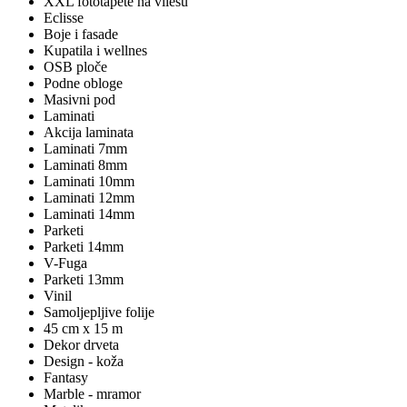
XXL fototapete na vliesu
Eclisse
Boje i fasade
Kupatila i wellnes
OSB ploče
Podne obloge
Masivni pod
Laminati
Akcija laminata
Laminati 7mm
Laminati 8mm
Laminati 10mm
Laminati 12mm
Laminati 14mm
Parketi
Parketi 14mm
V-Fuga
Parketi 13mm
Vinil
Samoljepljive folije
45 cm x 15 m
Dekor drveta
Design - koža
Fantasy
Marble - mramor