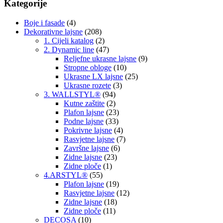
Kategorije
Boje i fasade
(4)
Dekorativne lajsne
(208)
1. Cijeli katalog
(2)
2. Dynamic line
(47)
Reljefne ukrasne lajsne
(9)
Stropne obloge
(10)
Ukrasne LX lajsne
(25)
Ukrasne rozete
(3)
3. WALLSTYL®
(94)
Kutne zaštite
(2)
Plafon lajsne
(23)
Podne lajsne
(33)
Pokrivne lajsne
(4)
Rasvjetne lajsne
(7)
Završne lajsne
(6)
Zidne lajsne
(23)
Zidne ploče
(1)
4.ARSTYL®
(55)
Plafon lajsne
(19)
Rasvjetne lajsne
(12)
Zidne lajsne
(18)
Zidne ploče
(11)
DECOSA
(10)