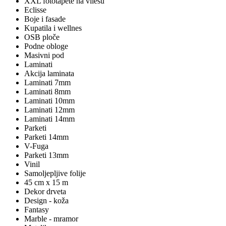
XXL fototapete na vliesu
Eclisse
Boje i fasade
Kupatila i wellnes
OSB ploče
Podne obloge
Masivni pod
Laminati
Akcija laminata
Laminati 7mm
Laminati 8mm
Laminati 10mm
Laminati 12mm
Laminati 14mm
Parketi
Parketi 14mm
V-Fuga
Parketi 13mm
Vinil
Samoljepljive folije
45 cm x 15 m
Dekor drveta
Design - koža
Fantasy
Marble - mramor