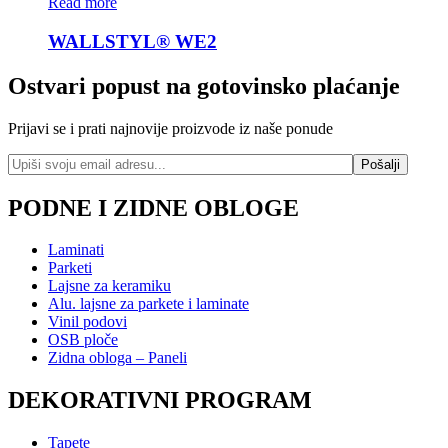
Read more
WALLSTYL® WE2
Ostvari popust na gotovinsko plaćanje
Prijavi se i prati najnovije proizvode iz naše ponude
PODNE I ZIDNE OBLOGE
Laminati
Parketi
Lajsne za keramiku
Alu. lajsne za parkete i laminate
Vinil podovi
OSB ploče
Zidna obloga – Paneli
DEKORATIVNI PROGRAM
Tapete