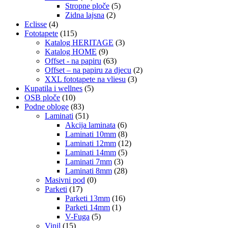
Stropne ploče
(5)
Zidna lajsna
(2)
Eclisse
(4)
Fototapete
(115)
Katalog HERITAGE
(3)
Katalog HOME
(9)
Offset - na papiru
(63)
Offset – na papiru za djecu
(2)
XXL fototapete na vliesu
(3)
Kupatila i wellnes
(5)
OSB ploče
(10)
Podne obloge
(83)
Laminati
(51)
Akcija laminata
(6)
Laminati 10mm
(8)
Laminati 12mm
(12)
Laminati 14mm
(5)
Laminati 7mm
(3)
Laminati 8mm
(28)
Masivni pod
(0)
Parketi
(17)
Parketi 13mm
(16)
Parketi 14mm
(1)
V-Fuga
(5)
Vinil
(15)