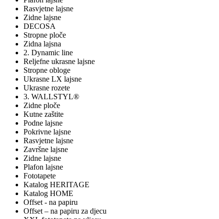
Rasvjetne lajsne
Zidne lajsne
DECOSA
Stropne ploče
Zidna lajsna
2. Dynamic line
Reljefne ukrasne lajsne
Stropne obloge
Ukrasne LX lajsne
Ukrasne rozete
3. WALLSTYL®
Zidne ploče
Kutne zaštite
Podne lajsne
Pokrivne lajsne
Rasvjetne lajsne
Završne lajsne
Zidne lajsne
Plafon lajsne
Fototapete
Katalog HERITAGE
Katalog HOME
Offset - na papiru
Offset – na papiru za djecu