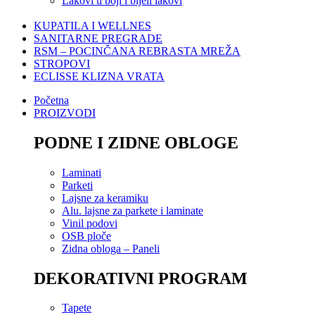
Lakovi u boji i bijeli lakovi
KUPATILA I WELLNES
SANITARNE PREGRADE
RSM – POCINČANA REBRASTA MREŽA
STROPOVI
ECLISSE KLIZNA VRATA
Početna
PROIZVODI
PODNE I ZIDNE OBLOGE
Laminati
Parketi
Lajsne za keramiku
Alu. lajsne za parkete i laminate
Vinil podovi
OSB ploče
Zidna obloga – Paneli
DEKORATIVNI PROGRAM
Tapete