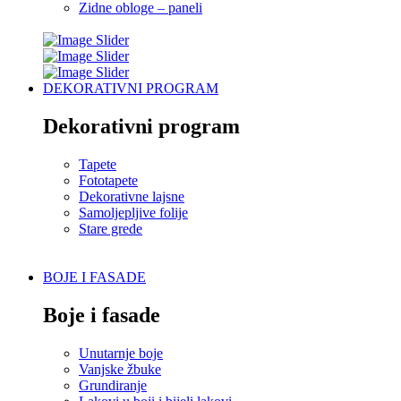
Zidne obloge – paneli
DEKORATIVNI PROGRAM
Dekorativni program
Tapete
Fototapete
Dekorativne lajsne
Samoljepljive folije
Stare grede
BOJE I FASADE
Boje i fasade
Unutarnje boje
Vanjske žbuke
Grundiranje