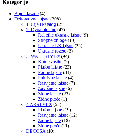
Kategorije
Boje i fasade
(4)
Dekorativne lajsne
(208)
1. Cijeli katalog
(2)
2. Dynamic line
(47)
Reljefne ukrasne lajsne
(9)
Stropne obloge
(10)
Ukrasne LX lajsne
(25)
Ukrasne rozete
(3)
3. WALLSTYL®
(94)
Kutne zaštite
(2)
Plafon lajsne
(23)
Podne lajsne
(33)
Pokrivne lajsne
(4)
Rasvjetne lajsne
(7)
Završne lajsne
(6)
Zidne lajsne
(23)
Zidne ploče
(1)
4.ARSTYL®
(55)
Plafon lajsne
(19)
Rasvjetne lajsne
(12)
Zidne lajsne
(18)
Zidne ploče
(11)
DECOSA
(10)