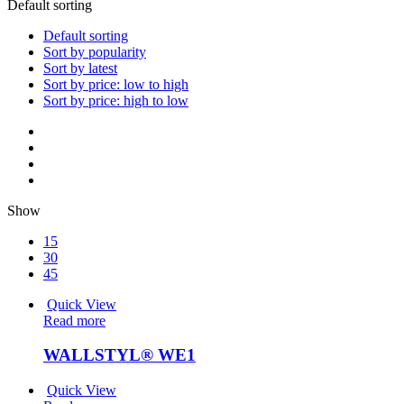
Default sorting
Default sorting
Sort by popularity
Sort by latest
Sort by price: low to high
Sort by price: high to low
Show
15
30
45
Quick View
Read more
WALLSTYL® WE1
Quick View