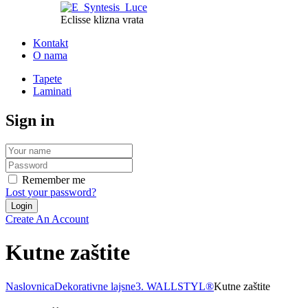
Eclisse klizna vrata
Kontakt
O nama
Tapete
Laminati
Sign in
Remember me
Lost your password?
Create An Account
Kutne zaštite
Naslovnica
Dekorativne lajsne
3. WALLSTYL®
Kutne zaštite