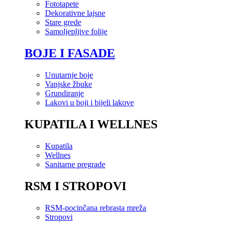
Fototapete
Dekorativne lajsne
Stare grede
Samoljepljive folije
BOJE I FASADE
Unutarnje boje
Vanjske žbuke
Grundiranje
Lakovi u boji i bijeli lakove
KUPATILA I WELLNES
Kupatila
Wellnes
Sanitarne pregrade
RSM I STROPOVI
RSM-pocinčana rebrasta mreža
Stropovi