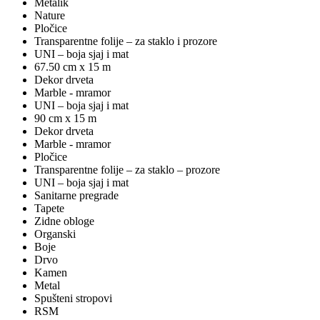
Metalik
Nature
Pločice
Transparentne folije – za staklo i prozore
UNI – boja sjaj i mat
67.50 cm x 15 m
Dekor drveta
Marble - mramor
UNI – boja sjaj i mat
90 cm x 15 m
Dekor drveta
Marble - mramor
Pločice
Transparentne folije – za staklo – prozore
UNI – boja sjaj i mat
Sanitarne pregrade
Tapete
Zidne obloge
Organski
Boje
Drvo
Kamen
Metal
Spušteni stropovi
RSM