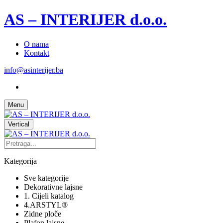
AS – INTERIJER d.o.o.
O nama
Kontakt
info@asinterijer.ba
Menu
Vertical
Kategorija
Sve kategorije
Dekorativne lajsne
1. Cijeli katalog
4.ARSTYL®
Zidne ploče
Plafon lajsne