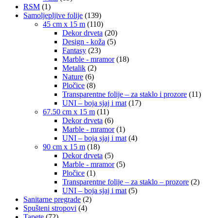
RSM
(1)
Samoljepljive folije
(139)
45 cm x 15 m
(110)
Dekor drveta
(20)
Design - koža
(5)
Fantasy
(23)
Marble - mramor
(18)
Metalik
(2)
Nature
(6)
Pločice
(8)
Transparentne folije – za staklo i prozore
(11)
UNI – boja sjaj i mat
(17)
67.50 cm x 15 m
(11)
Dekor drveta
(6)
Marble - mramor
(1)
UNI – boja sjaj i mat
(4)
90 cm x 15 m
(18)
Dekor drveta
(5)
Marble - mramor
(5)
Pločice
(1)
Transparentne folije – za staklo – prozore
(2)
UNI – boja sjaj i mat
(5)
Sanitarne pregrade
(2)
Spušteni stropovi
(4)
Tapete
(72)