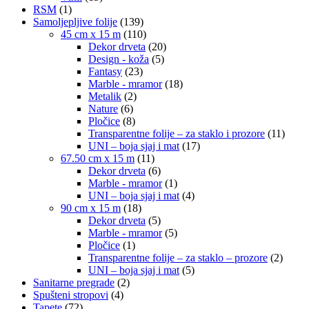
RSM
(1)
Samoljepljive folije
(139)
45 cm x 15 m
(110)
Dekor drveta
(20)
Design - koža
(5)
Fantasy
(23)
Marble - mramor
(18)
Metalik
(2)
Nature
(6)
Pločice
(8)
Transparentne folije – za staklo i prozore
(11)
UNI – boja sjaj i mat
(17)
67.50 cm x 15 m
(11)
Dekor drveta
(6)
Marble - mramor
(1)
UNI – boja sjaj i mat
(4)
90 cm x 15 m
(18)
Dekor drveta
(5)
Marble - mramor
(5)
Pločice
(1)
Transparentne folije – za staklo – prozore
(2)
UNI – boja sjaj i mat
(5)
Sanitarne pregrade
(2)
Spušteni stropovi
(4)
Tapete
(72)