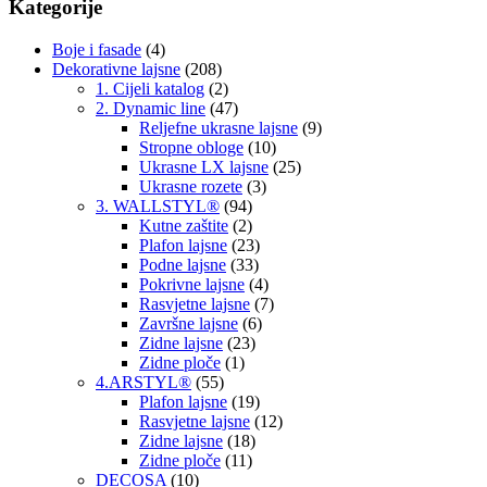
Kategorije
Boje i fasade
(4)
Dekorativne lajsne
(208)
1. Cijeli katalog
(2)
2. Dynamic line
(47)
Reljefne ukrasne lajsne
(9)
Stropne obloge
(10)
Ukrasne LX lajsne
(25)
Ukrasne rozete
(3)
3. WALLSTYL®
(94)
Kutne zaštite
(2)
Plafon lajsne
(23)
Podne lajsne
(33)
Pokrivne lajsne
(4)
Rasvjetne lajsne
(7)
Završne lajsne
(6)
Zidne lajsne
(23)
Zidne ploče
(1)
4.ARSTYL®
(55)
Plafon lajsne
(19)
Rasvjetne lajsne
(12)
Zidne lajsne
(18)
Zidne ploče
(11)
DECOSA
(10)