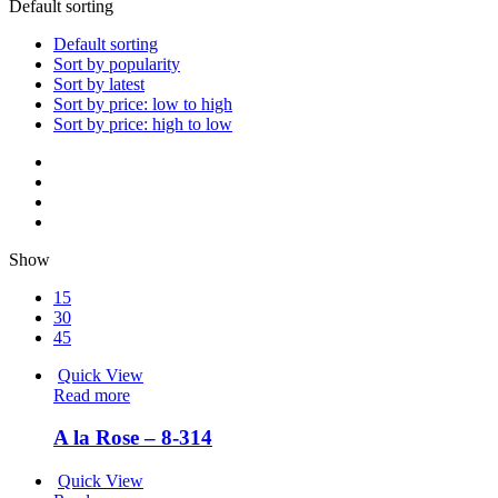
Default sorting
Default sorting
Sort by popularity
Sort by latest
Sort by price: low to high
Sort by price: high to low
Show
15
30
45
Quick View
Read more
A la Rose – 8-314
Quick View