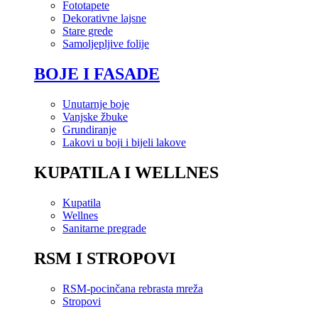
Fototapete
Dekorativne lajsne
Stare grede
Samoljepljive folije
BOJE I FASADE
Unutarnje boje
Vanjske žbuke
Grundiranje
Lakovi u boji i bijeli lakove
KUPATILA I WELLNES
Kupatila
Wellnes
Sanitarne pregrade
RSM I STROPOVI
RSM-pocinčana rebrasta mreža
Stropovi