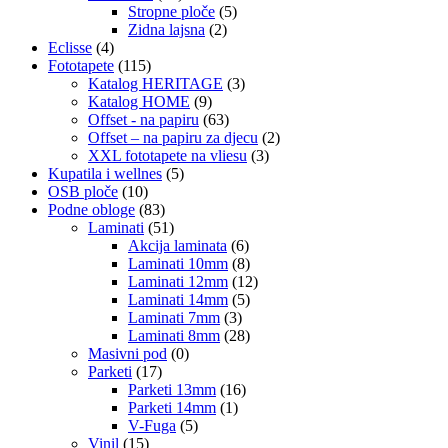
Stropne ploče
(5)
Zidna lajsna
(2)
Eclisse
(4)
Fototapete
(115)
Katalog HERITAGE
(3)
Katalog HOME
(9)
Offset - na papiru
(63)
Offset – na papiru za djecu
(2)
XXL fototapete na vliesu
(3)
Kupatila i wellnes
(5)
OSB ploče
(10)
Podne obloge
(83)
Laminati
(51)
Akcija laminata
(6)
Laminati 10mm
(8)
Laminati 12mm
(12)
Laminati 14mm
(5)
Laminati 7mm
(3)
Laminati 8mm
(28)
Masivni pod
(0)
Parketi
(17)
Parketi 13mm
(16)
Parketi 14mm
(1)
V-Fuga
(5)
Vinil
(15)