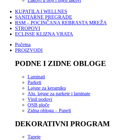
Lakovi u boji i bijeli lakovi
KUPATILA I WELLNES
SANITARNE PREGRADE
RSM – POCINČANA REBRASTA MREŽA
STROPOVI
ECLISSE KLIZNA VRATA
Početna
PROIZVODI
PODNE I ZIDNE OBLOGE
Laminati
Parketi
Lajsne za keramiku
Alu. lajsne za parkete i laminate
Vinil podovi
OSB ploče
Zidna obloga – Paneli
DEKORATIVNI PROGRAM
Tapete