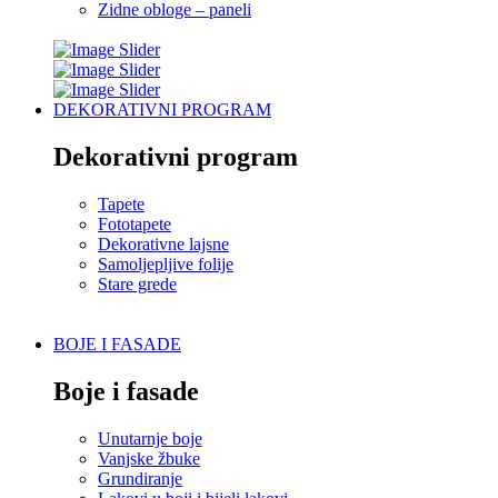
Zidne obloge – paneli
DEKORATIVNI PROGRAM
Dekorativni program
Tapete
Fototapete
Dekorativne lajsne
Samoljepljive folije
Stare grede
BOJE I FASADE
Boje i fasade
Unutarnje boje
Vanjske žbuke
Grundiranje