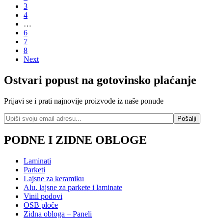
3
4
…
6
7
8
Next
Ostvari popust na gotovinsko plaćanje
Prijavi se i prati najnovije proizvode iz naše ponude
PODNE I ZIDNE OBLOGE
Laminati
Parketi
Lajsne za keramiku
Alu. lajsne za parkete i laminate
Vinil podovi
OSB ploče
Zidna obloga – Paneli