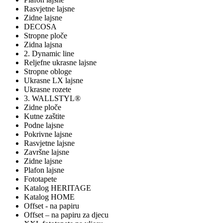
Rasvjetne lajsne
Zidne lajsne
DECOSA
Stropne ploče
Zidna lajsna
2. Dynamic line
Reljefne ukrasne lajsne
Stropne obloge
Ukrasne LX lajsne
Ukrasne rozete
3. WALLSTYL®
Zidne ploče
Kutne zaštite
Podne lajsne
Pokrivne lajsne
Rasvjetne lajsne
Završne lajsne
Zidne lajsne
Plafon lajsne
Fototapete
Katalog HERITAGE
Katalog HOME
Offset - na papiru
Offset – na papiru za djecu