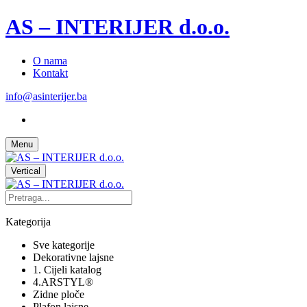
AS – INTERIJER d.o.o.
O nama
Kontakt
info@asinterijer.ba
Menu
Vertical
Kategorija
Sve kategorije
Dekorativne lajsne
1. Cijeli katalog
4.ARSTYL®
Zidne ploče
Plafon lajsne