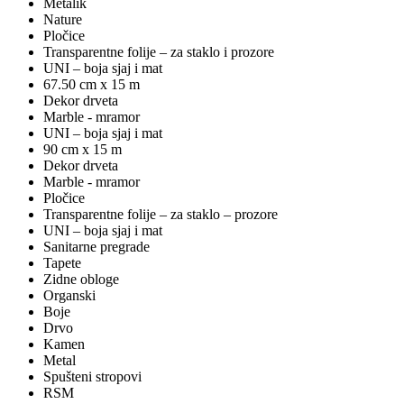
Metalik
Nature
Pločice
Transparentne folije – za staklo i prozore
UNI – boja sjaj i mat
67.50 cm x 15 m
Dekor drveta
Marble - mramor
UNI – boja sjaj i mat
90 cm x 15 m
Dekor drveta
Marble - mramor
Pločice
Transparentne folije – za staklo – prozore
UNI – boja sjaj i mat
Sanitarne pregrade
Tapete
Zidne obloge
Organski
Boje
Drvo
Kamen
Metal
Spušteni stropovi
RSM