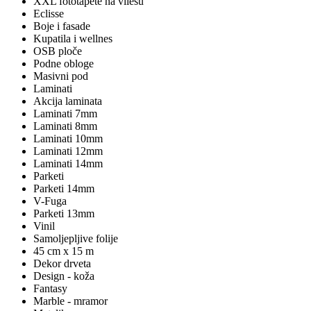
XXL fototapete na vliesu
Eclisse
Boje i fasade
Kupatila i wellnes
OSB ploče
Podne obloge
Masivni pod
Laminati
Akcija laminata
Laminati 7mm
Laminati 8mm
Laminati 10mm
Laminati 12mm
Laminati 14mm
Parketi
Parketi 14mm
V-Fuga
Parketi 13mm
Vinil
Samoljepljive folije
45 cm x 15 m
Dekor drveta
Design - koža
Fantasy
Marble - mramor