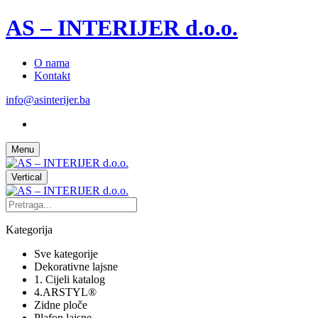
AS – INTERIJER d.o.o.
O nama
Kontakt
info@asinterijer.ba
Menu
Vertical
Kategorija
Sve kategorije
Dekorativne lajsne
1. Cijeli katalog
4.ARSTYL®
Zidne ploče
Plafon lajsne