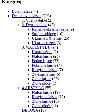
Kategorije
Boje i fasade
(4)
Dekorativne lajsne
(208)
1. Cijeli katalog
(2)
2. Dynamic line
(47)
Reljefne ukrasne lajsne
(9)
Stropne obloge
(10)
Ukrasne LX lajsne
(25)
Ukrasne rozete
(3)
3. WALLSTYL®
(94)
Kutne zaštite
(2)
Plafon lajsne
(23)
Podne lajsne
(33)
Pokrivne lajsne
(4)
Rasvjetne lajsne
(7)
Završne lajsne
(6)
Zidne lajsne
(23)
Zidne ploče
(1)
4.ARSTYL®
(55)
Plafon lajsne
(19)
Rasvjetne lajsne
(12)
Zidne lajsne
(18)
Zidne ploče
(11)
DECOSA
(10)