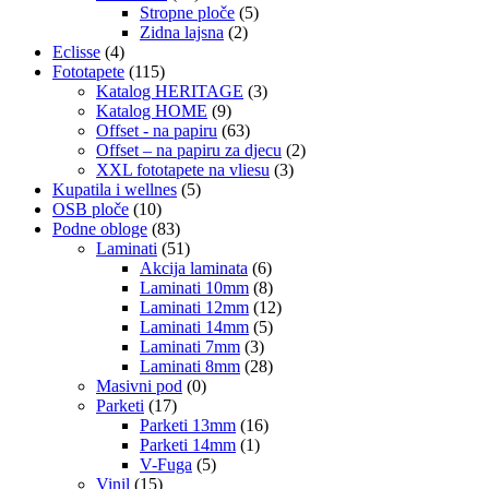
Stropne ploče
(5)
Zidna lajsna
(2)
Eclisse
(4)
Fototapete
(115)
Katalog HERITAGE
(3)
Katalog HOME
(9)
Offset - na papiru
(63)
Offset – na papiru za djecu
(2)
XXL fototapete na vliesu
(3)
Kupatila i wellnes
(5)
OSB ploče
(10)
Podne obloge
(83)
Laminati
(51)
Akcija laminata
(6)
Laminati 10mm
(8)
Laminati 12mm
(12)
Laminati 14mm
(5)
Laminati 7mm
(3)
Laminati 8mm
(28)
Masivni pod
(0)
Parketi
(17)
Parketi 13mm
(16)
Parketi 14mm
(1)
V-Fuga
(5)
Vinil
(15)