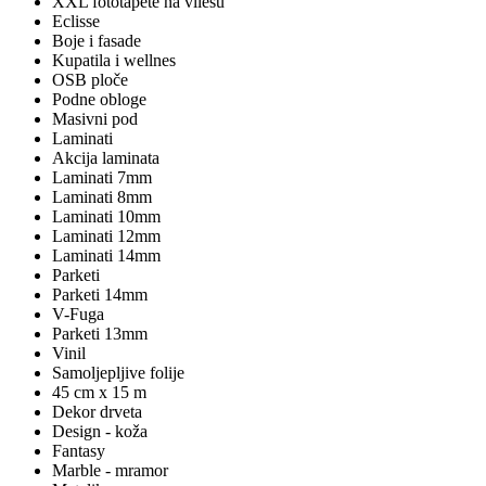
XXL fototapete na vliesu
Eclisse
Boje i fasade
Kupatila i wellnes
OSB ploče
Podne obloge
Masivni pod
Laminati
Akcija laminata
Laminati 7mm
Laminati 8mm
Laminati 10mm
Laminati 12mm
Laminati 14mm
Parketi
Parketi 14mm
V-Fuga
Parketi 13mm
Vinil
Samoljepljive folije
45 cm x 15 m
Dekor drveta
Design - koža
Fantasy
Marble - mramor