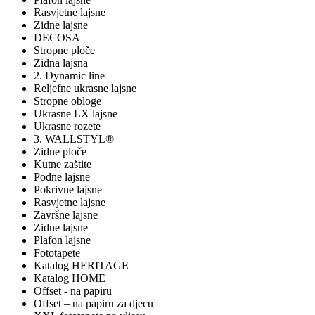
Rasvjetne lajsne
Zidne lajsne
DECOSA
Stropne ploče
Zidna lajsna
2. Dynamic line
Reljefne ukrasne lajsne
Stropne obloge
Ukrasne LX lajsne
Ukrasne rozete
3. WALLSTYL®
Zidne ploče
Kutne zaštite
Podne lajsne
Pokrivne lajsne
Rasvjetne lajsne
Završne lajsne
Zidne lajsne
Plafon lajsne
Fototapete
Katalog HERITAGE
Katalog HOME
Offset - na papiru
Offset – na papiru za djecu