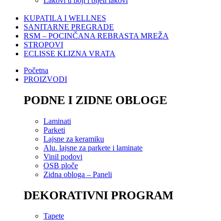
Lakovi u boji i bijeli lakovi
KUPATILA I WELLNES
SANITARNE PREGRADE
RSM – POCINČANA REBRASTA MREŽA
STROPOVI
ECLISSE KLIZNA VRATA
Početna
PROIZVODI
PODNE I ZIDNE OBLOGE
Laminati
Parketi
Lajsne za keramiku
Alu. lajsne za parkete i laminate
Vinil podovi
OSB ploče
Zidna obloga – Paneli
DEKORATIVNI PROGRAM
Tapete