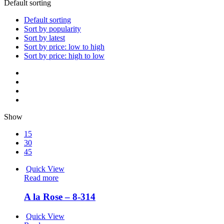
Default sorting
Default sorting
Sort by popularity
Sort by latest
Sort by price: low to high
Sort by price: high to low
Show
15
30
45
Quick View
Read more
A la Rose – 8-314
Quick View