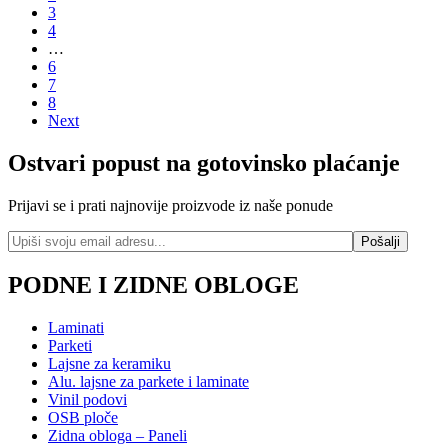
3
4
…
6
7
8
Next
Ostvari popust na gotovinsko plaćanje
Prijavi se i prati najnovije proizvode iz naše ponude
PODNE I ZIDNE OBLOGE
Laminati
Parketi
Lajsne za keramiku
Alu. lajsne za parkete i laminate
Vinil podovi
OSB ploče
Zidna obloga – Paneli