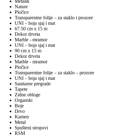
Metalik
Nature
Pločice
Transparentne folije – za staklo i prozore
UNI – boja sjaj i mat
67.50 cm x 15 m
Dekor drveta
Marble - mramor
UNI – boja sjaj i mat
90 cm x 15 m
Dekor drveta
Marble - mramor
Pločice
Transparentne folije – za staklo – prozore
UNI – boja sjaj i mat
Sanitarne pregrade
Tapete
Zidne obloge
Organski
Boje
Drvo
Kamen
Metal
Spušteni stropovi
RSM