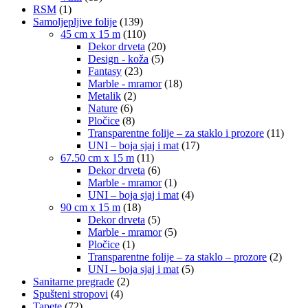
RSM
(1)
Samoljepljive folije
(139)
45 cm x 15 m
(110)
Dekor drveta
(20)
Design - koža
(5)
Fantasy
(23)
Marble - mramor
(18)
Metalik
(2)
Nature
(6)
Pločice
(8)
Transparentne folije – za staklo i prozore
(11)
UNI – boja sjaj i mat
(17)
67.50 cm x 15 m
(11)
Dekor drveta
(6)
Marble - mramor
(1)
UNI – boja sjaj i mat
(4)
90 cm x 15 m
(18)
Dekor drveta
(5)
Marble - mramor
(5)
Pločice
(1)
Transparentne folije – za staklo – prozore
(2)
UNI – boja sjaj i mat
(5)
Sanitarne pregrade
(2)
Spušteni stropovi
(4)
Tapete
(72)