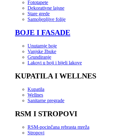
Fototapete
Dekorativne lajsne
Stare grede
Samoljepljive folije
BOJE I FASADE
Unutarnje boje
Vanjske žbuke
Grundiranje
Lakovi u boji i bijeli lakove
KUPATILA I WELLNES
Kupatila
Wellnes
Sanitarne pregrade
RSM I STROPOVI
RSM-pocinčana rebrasta mreža
Stropovi