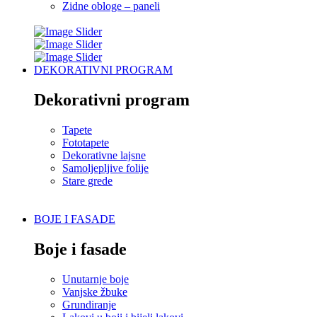
Zidne obloge – paneli
DEKORATIVNI PROGRAM
Dekorativni program
Tapete
Fototapete
Dekorativne lajsne
Samoljepljive folije
Stare grede
BOJE I FASADE
Boje i fasade
Unutarnje boje
Vanjske žbuke
Grundiranje