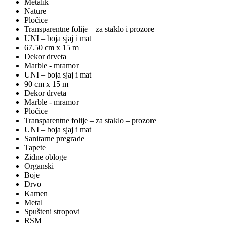
Metalik
Nature
Pločice
Transparentne folije – za staklo i prozore
UNI – boja sjaj i mat
67.50 cm x 15 m
Dekor drveta
Marble - mramor
UNI – boja sjaj i mat
90 cm x 15 m
Dekor drveta
Marble - mramor
Pločice
Transparentne folije – za staklo – prozore
UNI – boja sjaj i mat
Sanitarne pregrade
Tapete
Zidne obloge
Organski
Boje
Drvo
Kamen
Metal
Spušteni stropovi
RSM