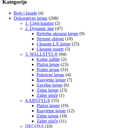
Kategorije
Boje i fasade
(4)
Dekorativne lajsne
(208)
1. Cijeli katalog
(2)
2. Dynamic line
(47)
Reljefne ukrasne lajsne
(9)
Stropne obloge
(10)
Ukrasne LX lajsne
(25)
Ukrasne rozete
(3)
3. WALLSTYL®
(94)
Kutne zaštite
(2)
Plafon lajsne
(23)
Podne lajsne
(33)
Pokrivne lajsne
(4)
Rasvjetne lajsne
(7)
Završne lajsne
(6)
Zidne lajsne
(23)
Zidne ploče
(1)
4.ARSTYL®
(55)
Plafon lajsne
(19)
Rasvjetne lajsne
(12)
Zidne lajsne
(18)
Zidne ploče
(11)
DECOSA
(10)