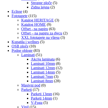
Stropne ploče
(5)
Zidna lajsna
(2)
Eclisse
(4)
Fototapete
(115)
Katalog HERITAGE
(3)
Katalog HOME
(9)
Offset - na papiru
(63)
Offset – na papiru za djecu
(2)
XXL fototapete na vliesu
(3)
Kupatila i wellnes
(5)
OSB ploče
(10)
Podne obloge
(83)
Laminati
(51)
Akcija laminata
(6)
Laminati 10mm
(8)
Laminati 12mm
(12)
Laminati 14mm
(5)
Laminati 7mm
(3)
Laminati 8mm
(28)
Masivni pod
(0)
Parketi
(17)
Parketi 13mm
(16)
Parketi 14mm
(1)
V-Fuga
(5)
Vinil
(15)