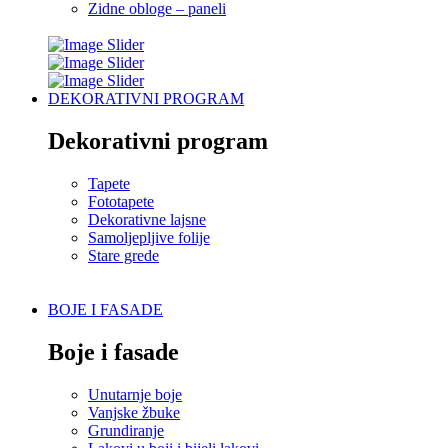
Zidne obloge – paneli
DEKORATIVNI PROGRAM
Dekorativni program
Tapete
Fototapete
Dekorativne lajsne
Samoljepljive folije
Stare grede
BOJE I FASADE
Boje i fasade
Unutarnje boje
Vanjske žbuke
Grundiranje