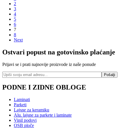
2
3
4
5
6
7
8
Next
Ostvari popust na gotovinsko plaćanje
Prijavi se i prati najnovije proizvode iz naše ponude
PODNE I ZIDNE OBLOGE
Laminati
Parketi
Lajsne za keramiku
Alu. lajsne za parkete i laminate
Vinil podovi
OSB ploče