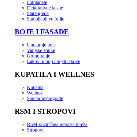
Fototapete
Dekorativne lajsne
Stare grede
Samoljepljive folije
BOJE I FASADE
Unutarnje boje
Vanjske žbuke
Grundiranje
Lakovi u boji i bijeli lakove
KUPATILA I WELLNES
Kupatila
Wellnes
Sanitarne pregrade
RSM I STROPOVI
RSM-pocinčana rebrasta mreža
Stropovi