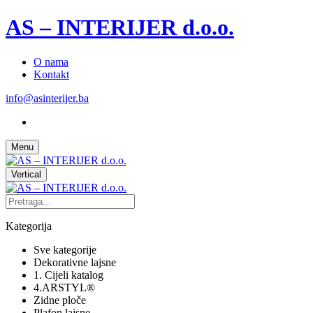
AS – INTERIJER d.o.o.
O nama
Kontakt
info@asinterijer.ba
Menu
Vertical
Kategorija
Sve kategorije
Dekorativne lajsne
1. Cijeli katalog
4.ARSTYL®
Zidne ploče
Plafon lajsne