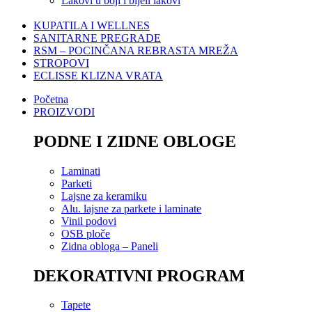
Lakovi u boji i bijeli lakovi
KUPATILA I WELLNES
SANITARNE PREGRADE
RSM – POCINČANA REBRASTA MREŽA
STROPOVI
ECLISSE KLIZNA VRATA
Početna
PROIZVODI
PODNE I ZIDNE OBLOGE
Laminati
Parketi
Lajsne za keramiku
Alu. lajsne za parkete i laminate
Vinil podovi
OSB ploče
Zidna obloga – Paneli
DEKORATIVNI PROGRAM
Tapete