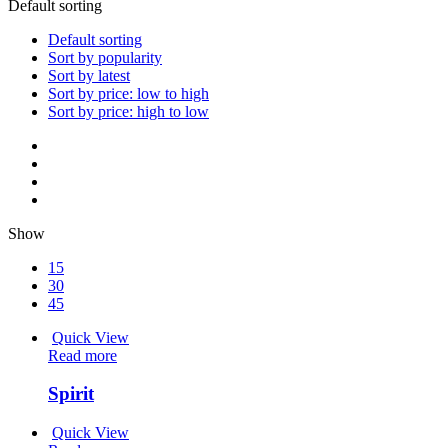
Default sorting
Default sorting
Sort by popularity
Sort by latest
Sort by price: low to high
Sort by price: high to low
Show
15
30
45
Quick View
Read more
Spirit
Quick View