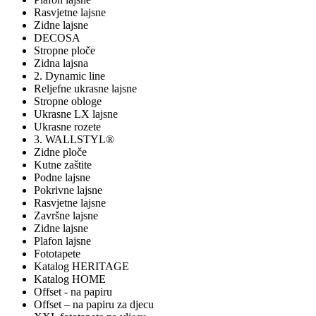
Rasvjetne lajsne
Zidne lajsne
DECOSA
Stropne ploče
Zidna lajsna
2. Dynamic line
Reljefne ukrasne lajsne
Stropne obloge
Ukrasne LX lajsne
Ukrasne rozete
3. WALLSTYL®
Zidne ploče
Kutne zaštite
Podne lajsne
Pokrivne lajsne
Rasvjetne lajsne
Završne lajsne
Zidne lajsne
Plafon lajsne
Fototapete
Katalog HERITAGE
Katalog HOME
Offset - na papiru
Offset – na papiru za djecu