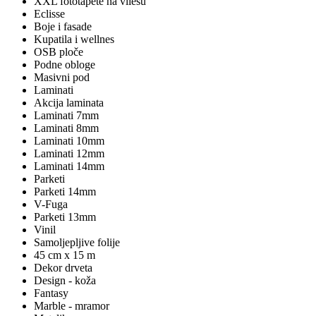
XXL fototapete na vliesu
Eclisse
Boje i fasade
Kupatila i wellnes
OSB ploče
Podne obloge
Masivni pod
Laminati
Akcija laminata
Laminati 7mm
Laminati 8mm
Laminati 10mm
Laminati 12mm
Laminati 14mm
Parketi
Parketi 14mm
V-Fuga
Parketi 13mm
Vinil
Samoljepljive folije
45 cm x 15 m
Dekor drveta
Design - koža
Fantasy
Marble - mramor