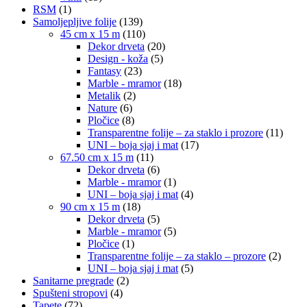
RSM
(1)
Samoljepljive folije
(139)
45 cm x 15 m
(110)
Dekor drveta
(20)
Design - koža
(5)
Fantasy
(23)
Marble - mramor
(18)
Metalik
(2)
Nature
(6)
Pločice
(8)
Transparentne folije – za staklo i prozore
(11)
UNI – boja sjaj i mat
(17)
67.50 cm x 15 m
(11)
Dekor drveta
(6)
Marble - mramor
(1)
UNI – boja sjaj i mat
(4)
90 cm x 15 m
(18)
Dekor drveta
(5)
Marble - mramor
(5)
Pločice
(1)
Transparentne folije – za staklo – prozore
(2)
UNI – boja sjaj i mat
(5)
Sanitarne pregrade
(2)
Spušteni stropovi
(4)
Tapete
(72)