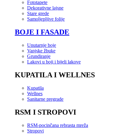
Fototapete
Dekorativne lajsne
Stare grede
Samoljepljive folije
BOJE I FASADE
Unutarnje boje
Vanjske žbuke
Grundiranje
Lakovi u boji i bijeli lakove
KUPATILA I WELLNES
Kupatila
Wellnes
Sanitarne pregrade
RSM I STROPOVI
RSM-pocinčana rebrasta mreža
Stropovi