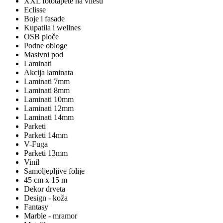
XXL fototapete na vliesu
Eclisse
Boje i fasade
Kupatila i wellnes
OSB ploče
Podne obloge
Masivni pod
Laminati
Akcija laminata
Laminati 7mm
Laminati 8mm
Laminati 10mm
Laminati 12mm
Laminati 14mm
Parketi
Parketi 14mm
V-Fuga
Parketi 13mm
Vinil
Samoljepljive folije
45 cm x 15 m
Dekor drveta
Design - koža
Fantasy
Marble - mramor