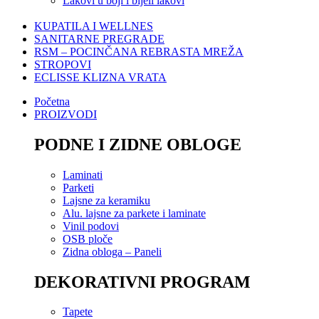
Lakovi u boji i bijeli lakovi
KUPATILA I WELLNES
SANITARNE PREGRADE
RSM – POCINČANA REBRASTA MREŽA
STROPOVI
ECLISSE KLIZNA VRATA
Početna
PROIZVODI
PODNE I ZIDNE OBLOGE
Laminati
Parketi
Lajsne za keramiku
Alu. lajsne za parkete i laminate
Vinil podovi
OSB ploče
Zidna obloga – Paneli
DEKORATIVNI PROGRAM
Tapete