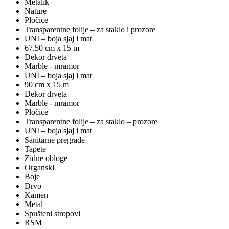
Metalik
Nature
Pločice
Transparentne folije – za staklo i prozore
UNI – boja sjaj i mat
67.50 cm x 15 m
Dekor drveta
Marble - mramor
UNI – boja sjaj i mat
90 cm x 15 m
Dekor drveta
Marble - mramor
Pločice
Transparentne folije – za staklo – prozore
UNI – boja sjaj i mat
Sanitarne pregrade
Tapete
Zidne obloge
Organski
Boje
Drvo
Kamen
Metal
Spušteni stropovi
RSM