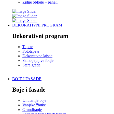
Zidne obloge – paneli
DEKORATIVNI PROGRAM
Dekorativni program
Tapete
Fototapete
Dekorativne lajsne
Samoljepljive folije
Stare grede
BOJE I FASADE
Boje i fasade
Unutarnje boje
Vanjske žbuke
Grundiranje