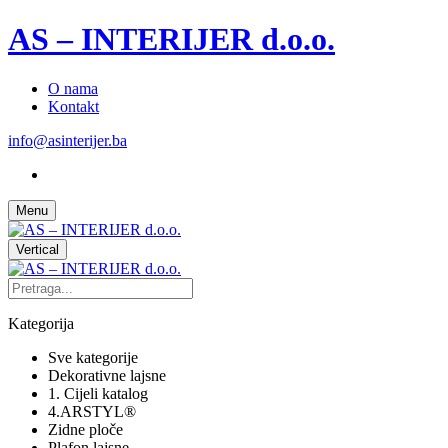
AS – INTERIJER d.o.o.
O nama
Kontakt
info@asinterijer.ba
Menu
Vertical
Kategorija
Sve kategorije
Dekorativne lajsne
1. Cijeli katalog
4.ARSTYL®
Zidne ploče
Plafon lajsne