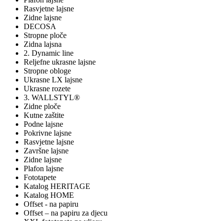
Rasvjetne lajsne
Zidne lajsne
DECOSA
Stropne ploče
Zidna lajsna
2. Dynamic line
Reljefne ukrasne lajsne
Stropne obloge
Ukrasne LX lajsne
Ukrasne rozete
3. WALLSTYL®
Zidne ploče
Kutne zaštite
Podne lajsne
Pokrivne lajsne
Rasvjetne lajsne
Završne lajsne
Zidne lajsne
Plafon lajsne
Fototapete
Katalog HERITAGE
Katalog HOME
Offset - na papiru
Offset – na papiru za djecu