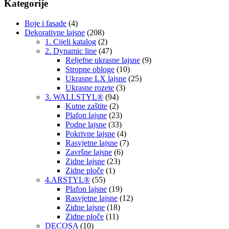
Kategorije
Boje i fasade
(4)
Dekorativne lajsne
(208)
1. Cijeli katalog
(2)
2. Dynamic line
(47)
Reljefne ukrasne lajsne
(9)
Stropne obloge
(10)
Ukrasne LX lajsne
(25)
Ukrasne rozete
(3)
3. WALLSTYL®
(94)
Kutne zaštite
(2)
Plafon lajsne
(23)
Podne lajsne
(33)
Pokrivne lajsne
(4)
Rasvjetne lajsne
(7)
Završne lajsne
(6)
Zidne lajsne
(23)
Zidne ploče
(1)
4.ARSTYL®
(55)
Plafon lajsne
(19)
Rasvjetne lajsne
(12)
Zidne lajsne
(18)
Zidne ploče
(11)
DECOSA
(10)