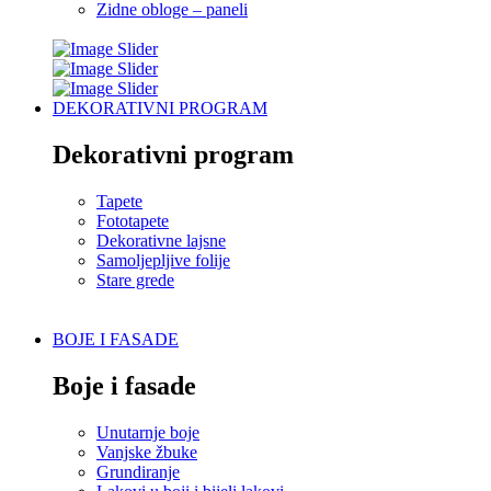
Zidne obloge – paneli
DEKORATIVNI PROGRAM
Dekorativni program
Tapete
Fototapete
Dekorativne lajsne
Samoljepljive folije
Stare grede
BOJE I FASADE
Boje i fasade
Unutarnje boje
Vanjske žbuke
Grundiranje