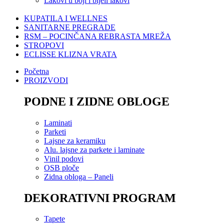
Lakovi u boji i bijeli lakovi
KUPATILA I WELLNES
SANITARNE PREGRADE
RSM – POCINČANA REBRASTA MREŽA
STROPOVI
ECLISSE KLIZNA VRATA
Početna
PROIZVODI
PODNE I ZIDNE OBLOGE
Laminati
Parketi
Lajsne za keramiku
Alu. lajsne za parkete i laminate
Vinil podovi
OSB ploče
Zidna obloga – Paneli
DEKORATIVNI PROGRAM
Tapete