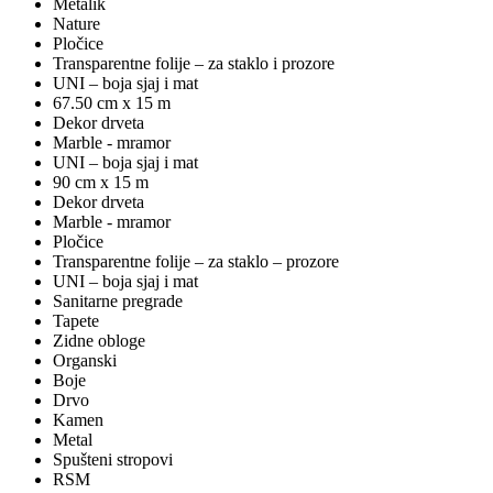
Metalik
Nature
Pločice
Transparentne folije – za staklo i prozore
UNI – boja sjaj i mat
67.50 cm x 15 m
Dekor drveta
Marble - mramor
UNI – boja sjaj i mat
90 cm x 15 m
Dekor drveta
Marble - mramor
Pločice
Transparentne folije – za staklo – prozore
UNI – boja sjaj i mat
Sanitarne pregrade
Tapete
Zidne obloge
Organski
Boje
Drvo
Kamen
Metal
Spušteni stropovi
RSM