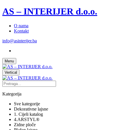
AS – INTERIJER d.o.o.
O nama
Kontakt
info@asinterijer.ba
Menu
Vertical
Kategorija
Sve kategorije
Dekorativne lajsne
1. Cijeli katalog
4.ARSTYL®
Zidne ploče
Plafon lajsne