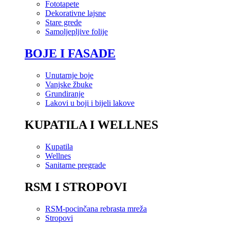
Fototapete
Dekorativne lajsne
Stare grede
Samoljepljive folije
BOJE I FASADE
Unutarnje boje
Vanjske žbuke
Grundiranje
Lakovi u boji i bijeli lakove
KUPATILA I WELLNES
Kupatila
Wellnes
Sanitarne pregrade
RSM I STROPOVI
RSM-pocinčana rebrasta mreža
Stropovi