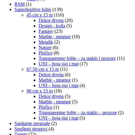
RSM
(1)
Samoljepljive folije
(139)
45 cm x 15 m
(110)
Dekor drveta
(20)
Design - koža
(5)
Fantasy
(23)
Marble - mramor
(18)
Metalik
(2)
Nature
(6)
Pločice
(8)
Transparentne folije – za staklo i prozore
(11)
UNI – boja sjaj i mat
(17)
67.50 cm x 15 m
(11)
Dekor drveta
(6)
Marble - mramor
(1)
UNI – boja sjaj i mat
(4)
90 cm x 15 m
(18)
Dekor drveta
(5)
Marble - mramor
(5)
Pločice
(1)
Transparentne folije – za staklo – prozore
(2)
UNI – boja sjaj i mat
(5)
Sanitarne pregrade
(2)
Spušteni stropovi
(4)
Tapete
(72)