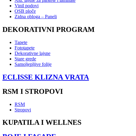
Alu. lajsne za parkete i laminate
Vinil podovi
OSB ploče
Zidna obloga – Paneli
DEKORATIVNI PROGRAM
Tapete
Fototapete
Dekorativne lajsne
Stare grede
Samoljepljive folije
ECLISSE KLIZNA VRATA
RSM I STROPOVI
RSM
Stropovi
KUPATILA I WELLNES