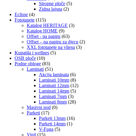
Stropne ploče
(5)
Zidna lajsna
(2)
Eclisse
(4)
Fototapete
(115)
Katalog HERITAGE
(3)
Katalog HOME
(9)
Offset - na papiru
(63)
Offset – na papiru za djecu
(2)
XXL fototapete na vliesu
(3)
Kupatila i wellnes
(5)
OSB ploče
(10)
Podne obloge
(83)
Laminati
(51)
Akcija laminata
(6)
Laminati 10mm
(8)
Laminati 12mm
(12)
Laminati 14mm
(5)
Laminati 7mm
(3)
Laminati 8mm
(28)
Masivni pod
(0)
Parketi
(17)
Parketi 13mm
(16)
Parketi 14mm
(1)
V-Fuga
(5)
Vinil
(15)