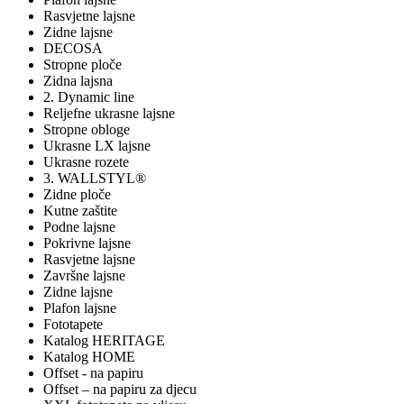
Rasvjetne lajsne
Zidne lajsne
DECOSA
Stropne ploče
Zidna lajsna
2. Dynamic line
Reljefne ukrasne lajsne
Stropne obloge
Ukrasne LX lajsne
Ukrasne rozete
3. WALLSTYL®
Zidne ploče
Kutne zaštite
Podne lajsne
Pokrivne lajsne
Rasvjetne lajsne
Završne lajsne
Zidne lajsne
Plafon lajsne
Fototapete
Katalog HERITAGE
Katalog HOME
Offset - na papiru
Offset – na papiru za djecu