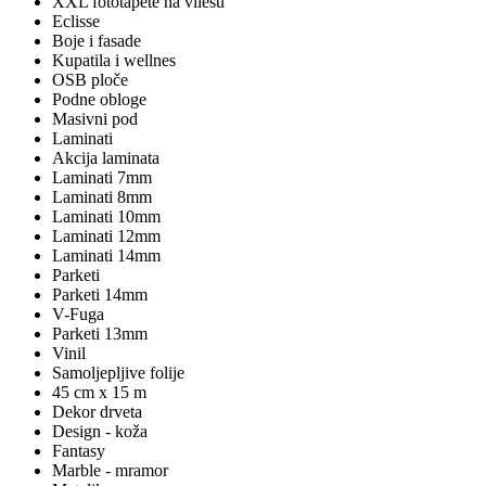
XXL fototapete na vliesu
Eclisse
Boje i fasade
Kupatila i wellnes
OSB ploče
Podne obloge
Masivni pod
Laminati
Akcija laminata
Laminati 7mm
Laminati 8mm
Laminati 10mm
Laminati 12mm
Laminati 14mm
Parketi
Parketi 14mm
V-Fuga
Parketi 13mm
Vinil
Samoljepljive folije
45 cm x 15 m
Dekor drveta
Design - koža
Fantasy
Marble - mramor