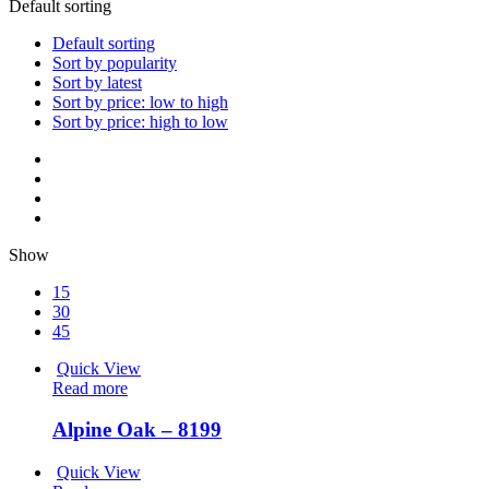
Default sorting
Default sorting
Sort by popularity
Sort by latest
Sort by price: low to high
Sort by price: high to low
Show
15
30
45
Quick View
Read more
Alpine Oak – 8199
Quick View