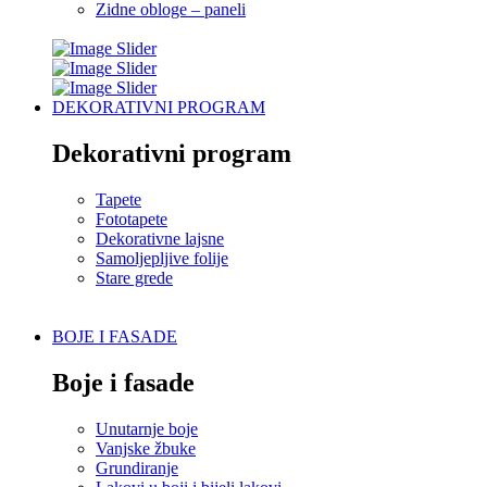
Zidne obloge – paneli
DEKORATIVNI PROGRAM
Dekorativni program
Tapete
Fototapete
Dekorativne lajsne
Samoljepljive folije
Stare grede
BOJE I FASADE
Boje i fasade
Unutarnje boje
Vanjske žbuke
Grundiranje