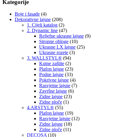
Kategorije
Boje i fasade
(4)
Dekorativne lajsne
(208)
1. Cijeli katalog
(2)
2. Dynamic line
(47)
Reljefne ukrasne lajsne
(9)
Stropne obloge
(10)
Ukrasne LX lajsne
(25)
Ukrasne rozete
(3)
3. WALLSTYL®
(94)
Kutne zaštite
(2)
Plafon lajsne
(23)
Podne lajsne
(33)
Pokrivne lajsne
(4)
Rasvjetne lajsne
(7)
Završne lajsne
(6)
Zidne lajsne
(23)
Zidne ploče
(1)
4.ARSTYL®
(55)
Plafon lajsne
(19)
Rasvjetne lajsne
(12)
Zidne lajsne
(18)
Zidne ploče
(11)
DECOSA
(10)