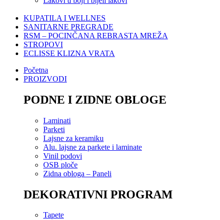
Lakovi u boji i bijeli lakovi
KUPATILA I WELLNES
SANITARNE PREGRADE
RSM – POCINČANA REBRASTA MREŽA
STROPOVI
ECLISSE KLIZNA VRATA
Početna
PROIZVODI
PODNE I ZIDNE OBLOGE
Laminati
Parketi
Lajsne za keramiku
Alu. lajsne za parkete i laminate
Vinil podovi
OSB ploče
Zidna obloga – Paneli
DEKORATIVNI PROGRAM
Tapete