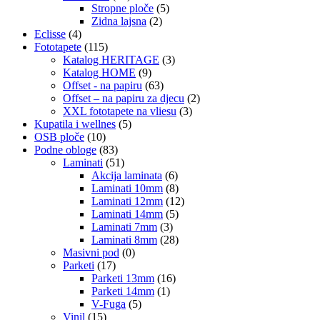
Stropne ploče
(5)
Zidna lajsna
(2)
Eclisse
(4)
Fototapete
(115)
Katalog HERITAGE
(3)
Katalog HOME
(9)
Offset - na papiru
(63)
Offset – na papiru za djecu
(2)
XXL fototapete na vliesu
(3)
Kupatila i wellnes
(5)
OSB ploče
(10)
Podne obloge
(83)
Laminati
(51)
Akcija laminata
(6)
Laminati 10mm
(8)
Laminati 12mm
(12)
Laminati 14mm
(5)
Laminati 7mm
(3)
Laminati 8mm
(28)
Masivni pod
(0)
Parketi
(17)
Parketi 13mm
(16)
Parketi 14mm
(1)
V-Fuga
(5)
Vinil
(15)