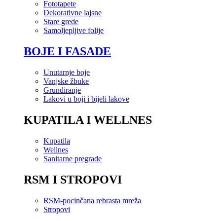
Fototapete
Dekorativne lajsne
Stare grede
Samoljepljive folije
BOJE I FASADE
Unutarnje boje
Vanjske žbuke
Grundiranje
Lakovi u boji i bijeli lakove
KUPATILA I WELLNES
Kupatila
Wellnes
Sanitarne pregrade
RSM I STROPOVI
RSM-pocinčana rebrasta mreža
Stropovi