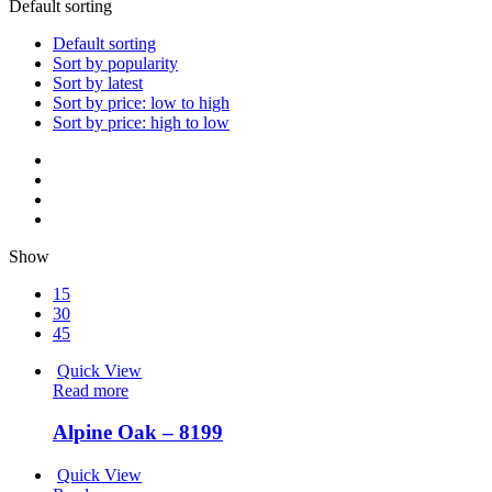
Default sorting
Default sorting
Sort by popularity
Sort by latest
Sort by price: low to high
Sort by price: high to low
Show
15
30
45
Quick View
Read more
Alpine Oak – 8199
Quick View