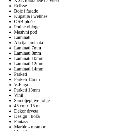
XXL fototapete na vliesu
Eclisse
Boje i fasade
Kupatila i wellnes
OSB ploče
Podne obloge
Masivni pod
Laminati
Akcija laminata
Laminati 7mm
Laminati 8mm
Laminati 10mm
Laminati 12mm
Laminati 14mm
Parketi
Parketi 14mm
V-Fuga
Parketi 13mm
Vinil
Samoljepljive folije
45 cm x 15 m
Dekor drveta
Design - koža
Fantasy
Marble - mramor