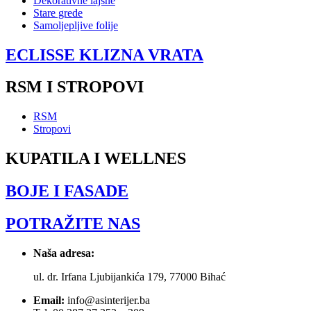
Dekorativne lajsne
Stare grede
Samoljepljive folije
ECLISSE KLIZNA VRATA
RSM I STROPOVI
RSM
Stropovi
KUPATILA I WELLNES
BOJE I FASADE
POTRAŽITE NAS
Naša adresa:
ul. dr. Irfana Ljubijankića 179, 77000 Bihać
Email:
info@asinterijer.ba