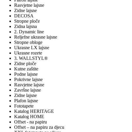
Rasvjetne lajsne
Zidne lajsne
DECOSA
Stropne ploče
Zidna lajsna
2. Dynamic line
Reljefne ukrasne lajsne
Stropne obloge
Ukrasne LX lajsne
Ukrasne rozete
3. WALLSTYL®
Zidne ploče
Kutne zaštite
Podne lajsne
Pokrivne lajsne
Rasvjetne lajsne
Završne lajsne
Zidne lajsne
Plafon lajsne
Fototapete
Katalog HERITAGE
Katalog HOME
Offset - na papiru
Offset – na papiru za djecu