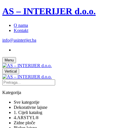
AS – INTERIJER d.o.o.
O nama
Kontakt
info@asinterijer.ba
Menu
Vertical
Kategorija
Sve kategorije
Dekorativne lajsne
1. Cijeli katalog
4.ARSTYL®
Zidne ploče
Plafon lajsne