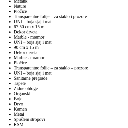
Metalik
Nature
Pločice
Transparentne folije – za staklo i prozore
UNI – boja sjaj i mat
67.50 cm x 15 m
Dekor drveta
Marble - mramor
UNI – boja sjaj i mat
90 cm x 15 m
Dekor drveta
Marble - mramor
Pločice
Transparentne folije – za staklo – prozore
UNI – boja sjaj i mat
Sanitarne pregrade
Tapete
Zidne obloge
Organski
Boje
Drvo
Kamen
Metal
Spušteni stropovi
RSM