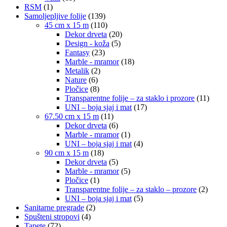
RSM
(1)
Samoljepljive folije
(139)
45 cm x 15 m
(110)
Dekor drveta
(20)
Design - koža
(5)
Fantasy
(23)
Marble - mramor
(18)
Metalik
(2)
Nature
(6)
Pločice
(8)
Transparentne folije – za staklo i prozore
(11)
UNI – boja sjaj i mat
(17)
67.50 cm x 15 m
(11)
Dekor drveta
(6)
Marble - mramor
(1)
UNI – boja sjaj i mat
(4)
90 cm x 15 m
(18)
Dekor drveta
(5)
Marble - mramor
(5)
Pločice
(1)
Transparentne folije – za staklo – prozore
(2)
UNI – boja sjaj i mat
(5)
Sanitarne pregrade
(2)
Spušteni stropovi
(4)
Tapete
(72)