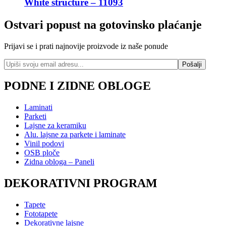
White structure – 11093
Ostvari popust na gotovinsko plaćanje
Prijavi se i prati najnovije proizvode iz naše ponude
PODNE I ZIDNE OBLOGE
Laminati
Parketi
Lajsne za keramiku
Alu. lajsne za parkete i laminate
Vinil podovi
OSB ploče
Zidna obloga – Paneli
DEKORATIVNI PROGRAM
Tapete
Fototapete
Dekorativne lajsne