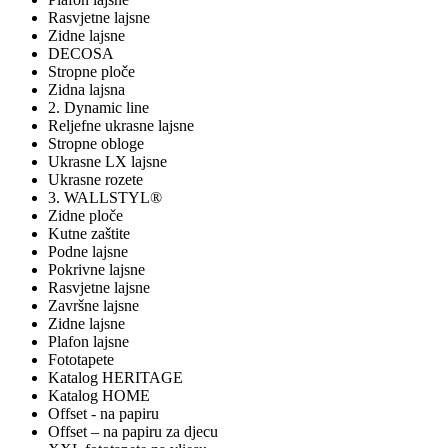
Rasvjetne lajsne
Zidne lajsne
DECOSA
Stropne ploče
Zidna lajsna
2. Dynamic line
Reljefne ukrasne lajsne
Stropne obloge
Ukrasne LX lajsne
Ukrasne rozete
3. WALLSTYL®
Zidne ploče
Kutne zaštite
Podne lajsne
Pokrivne lajsne
Rasvjetne lajsne
Završne lajsne
Zidne lajsne
Plafon lajsne
Fototapete
Katalog HERITAGE
Katalog HOME
Offset - na papiru
Offset – na papiru za djecu