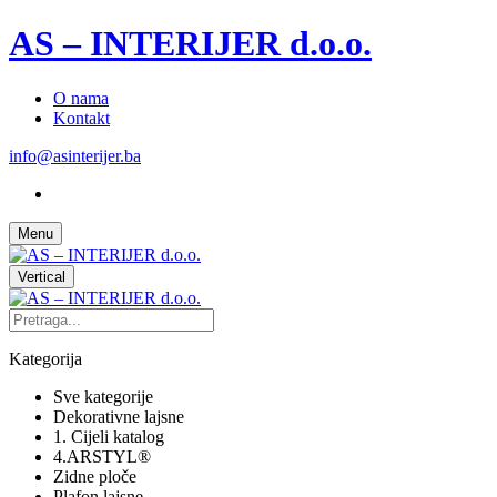
AS – INTERIJER d.o.o.
O nama
Kontakt
info@asinterijer.ba
Menu
Vertical
Kategorija
Sve kategorije
Dekorativne lajsne
1. Cijeli katalog
4.ARSTYL®
Zidne ploče
Plafon lajsne