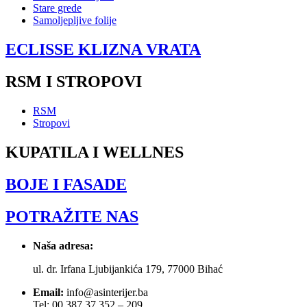
Stare grede
Samoljepljive folije
ECLISSE KLIZNA VRATA
RSM I STROPOVI
RSM
Stropovi
KUPATILA I WELLNES
BOJE I FASADE
POTRAŽITE NAS
Naša adresa:
ul. dr. Irfana Ljubijankića 179, 77000 Bihać
Email:
info@asinterijer.ba
Tel: 00 387 37 352 – 209