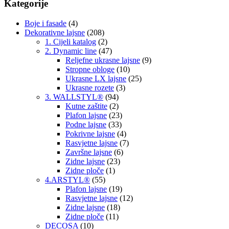
Kategorije
Boje i fasade
(4)
Dekorativne lajsne
(208)
1. Cijeli katalog
(2)
2. Dynamic line
(47)
Reljefne ukrasne lajsne
(9)
Stropne obloge
(10)
Ukrasne LX lajsne
(25)
Ukrasne rozete
(3)
3. WALLSTYL®
(94)
Kutne zaštite
(2)
Plafon lajsne
(23)
Podne lajsne
(33)
Pokrivne lajsne
(4)
Rasvjetne lajsne
(7)
Završne lajsne
(6)
Zidne lajsne
(23)
Zidne ploče
(1)
4.ARSTYL®
(55)
Plafon lajsne
(19)
Rasvjetne lajsne
(12)
Zidne lajsne
(18)
Zidne ploče
(11)
DECOSA
(10)