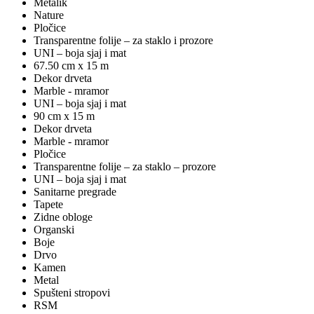
Metalik
Nature
Pločice
Transparentne folije – za staklo i prozore
UNI – boja sjaj i mat
67.50 cm x 15 m
Dekor drveta
Marble - mramor
UNI – boja sjaj i mat
90 cm x 15 m
Dekor drveta
Marble - mramor
Pločice
Transparentne folije – za staklo – prozore
UNI – boja sjaj i mat
Sanitarne pregrade
Tapete
Zidne obloge
Organski
Boje
Drvo
Kamen
Metal
Spušteni stropovi
RSM