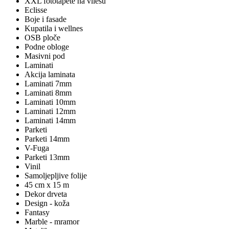
XXL fototapete na vliesu
Eclisse
Boje i fasade
Kupatila i wellnes
OSB ploče
Podne obloge
Masivni pod
Laminati
Akcija laminata
Laminati 7mm
Laminati 8mm
Laminati 10mm
Laminati 12mm
Laminati 14mm
Parketi
Parketi 14mm
V-Fuga
Parketi 13mm
Vinil
Samoljepljive folije
45 cm x 15 m
Dekor drveta
Design - koža
Fantasy
Marble - mramor