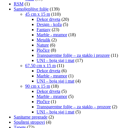
RSM
(1)
Samoljepljive folije
(139)
45 cm x 15 m
(110)
Dekor drveta
(20)
Design - koža
(5)
Fantasy
(23)
Marble - mramor
(18)
Metalik
(2)
Nature
(6)
Pločice
(8)
Transparentne folije – za staklo i prozore
(11)
UNI – boja sjaj i mat
(17)
67.50 cm x 15 m
(11)
Dekor drveta
(6)
Marble - mramor
(1)
UNI – boja sjaj i mat
(4)
90 cm x 15 m
(18)
Dekor drveta
(5)
Marble - mramor
(5)
Pločice
(1)
Transparentne folije – za staklo – prozore
(2)
UNI – boja sjaj i mat
(5)
Sanitarne pregrade
(2)
Spušteni stropovi
(4)
Tapete
(72)