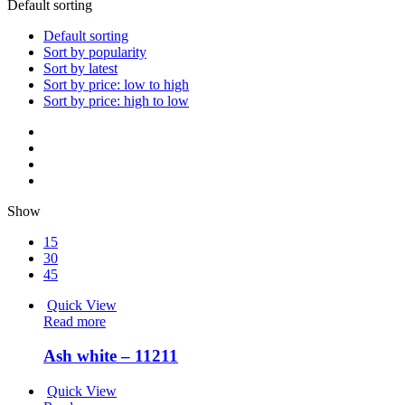
Default sorting
Default sorting
Sort by popularity
Sort by latest
Sort by price: low to high
Sort by price: high to low
Show
15
30
45
Quick View
Read more
Ash white – 11211
Quick View