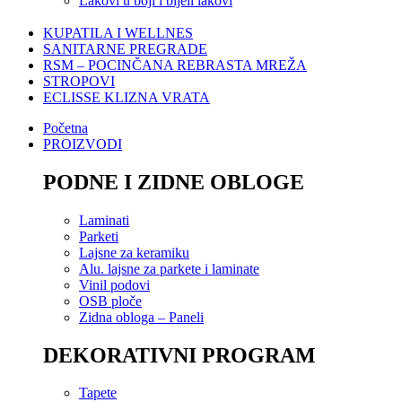
Lakovi u boji i bijeli lakovi
KUPATILA I WELLNES
SANITARNE PREGRADE
RSM – POCINČANA REBRASTA MREŽA
STROPOVI
ECLISSE KLIZNA VRATA
Početna
PROIZVODI
PODNE I ZIDNE OBLOGE
Laminati
Parketi
Lajsne za keramiku
Alu. lajsne za parkete i laminate
Vinil podovi
OSB ploče
Zidna obloga – Paneli
DEKORATIVNI PROGRAM
Tapete