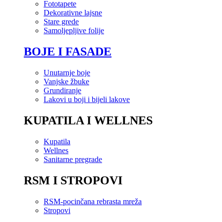
Fototapete
Dekorativne lajsne
Stare grede
Samoljepljive folije
BOJE I FASADE
Unutarnje boje
Vanjske žbuke
Grundiranje
Lakovi u boji i bijeli lakove
KUPATILA I WELLNES
Kupatila
Wellnes
Sanitarne pregrade
RSM I STROPOVI
RSM-pocinčana rebrasta mreža
Stropovi