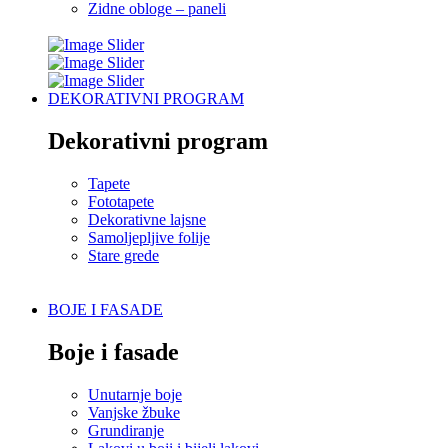
Zidne obloge – paneli
DEKORATIVNI PROGRAM
Dekorativni program
Tapete
Fototapete
Dekorativne lajsne
Samoljepljive folije
Stare grede
BOJE I FASADE
Boje i fasade
Unutarnje boje
Vanjske žbuke
Grundiranje