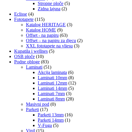
Stropne ploče
(5)
Zidna lajsna
(2)
Eclisse
(4)
Fototapete
(115)
Katalog HERITAGE
(3)
Katalog HOME
(9)
Offset - na papiru
(63)
Offset – na papiru za djecu
(2)
XXL fototapete na vliesu
(3)
Kupatila i wellnes
(5)
OSB ploče
(10)
Podne obloge
(83)
Laminati
(51)
Akcija laminata
(6)
Laminati 10mm
(8)
Laminati 12mm
(12)
Laminati 14mm
(5)
Laminati 7mm
(3)
Laminati 8mm
(28)
Masivni pod
(0)
Parketi
(17)
Parketi 13mm
(16)
Parketi 14mm
(1)
V-Fuga
(5)
Vinil
(15)