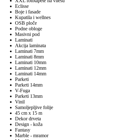
XXL fototapete na vliesu
Eclisse
Boje i fasade
Kupatila i wellnes
OSB ploče
Podne obloge
Masivni pod
Laminati
Akcija laminata
Laminati 7mm
Laminati 8mm
Laminati 10mm
Laminati 12mm
Laminati 14mm
Parketi
Parketi 14mm
V-Fuga
Parketi 13mm
Vinil
Samoljepljive folije
45 cm x 15 m
Dekor drveta
Design - koža
Fantasy
Marble - mramor