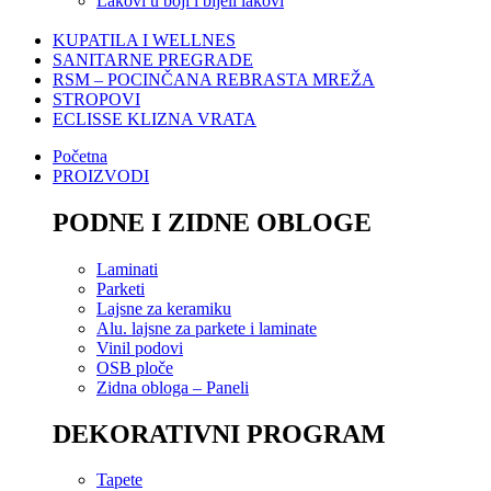
Lakovi u boji i bijeli lakovi
KUPATILA I WELLNES
SANITARNE PREGRADE
RSM – POCINČANA REBRASTA MREŽA
STROPOVI
ECLISSE KLIZNA VRATA
Početna
PROIZVODI
PODNE I ZIDNE OBLOGE
Laminati
Parketi
Lajsne za keramiku
Alu. lajsne za parkete i laminate
Vinil podovi
OSB ploče
Zidna obloga – Paneli
DEKORATIVNI PROGRAM
Tapete