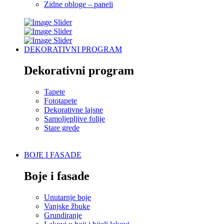
Zidne obloge – paneli
DEKORATIVNI PROGRAM
Dekorativni program
Tapete
Fototapete
Dekorativne lajsne
Samoljepljive folije
Stare grede
BOJE I FASADE
Boje i fasade
Unutarnje boje
Vanjske žbuke
Grundiranje