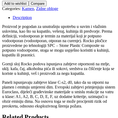
Add to wishlist
Compare
Categories:
Kamen
,
Zidne obloge
Description
Proizvod je pogodan za unutrašnju upotrebu u suvim i vlažnim
uslovima, kao što su kupatilo, vešeraj, kuhinja ili predvorje. Prema
definiciji, vodootporan je termin za materijal koji je potpuno
vodootporan (vodootporan, otporan na curenje). Rocko pločice
proizvedene po tehnologiji SPC – Stone Plastic Composite su
potpuno vodootporne, stoga se mogu uspješno koristiti u kuhinji,
kupatilu ili praonici.
Gornji sloj Rocko podova ispunjava zahtjeve otpornosti na mrlje,
uklj. kafa, čaj, alkoholna pića ili sokovi, sredstva za čišćenje koja se
koriste u kuhinji, veš i proizvodi za negu kupatila.
Paneli ispunjavaju zahtjeve klase C-s2, d0, tako da su otporni na
plamen i emituju umjereni dim. Evropski zahtjevi primjenjuju sistem
Euroclass, dijeleći građevinske materijale u smislu reakcije na vatru
u klase: A1, A2, B, C, D, E, F, uz dodatne kriterije, uzimajući u
obzir emisiju dima. Na osnovu toga se može procijeniti rizik od
preokreta, odnosno eksplozivnog širenja požara.
Related Products