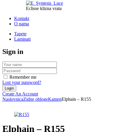
Eclisse klizna vrata
Kontakt
O nama
Tapete
Laminati
Sign in
Remember me
Lost your password?
Create An Account
Naslovnica
Zidne obloge
Kamen
Elphain – R155
Elphain – R155