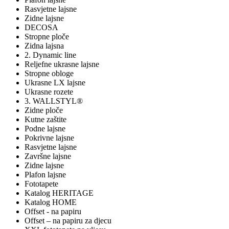
Rasvjetne lajsne
Zidne lajsne
DECOSA
Stropne ploče
Zidna lajsna
2. Dynamic line
Reljefne ukrasne lajsne
Stropne obloge
Ukrasne LX lajsne
Ukrasne rozete
3. WALLSTYL®
Zidne ploče
Kutne zaštite
Podne lajsne
Pokrivne lajsne
Rasvjetne lajsne
Završne lajsne
Zidne lajsne
Plafon lajsne
Fototapete
Katalog HERITAGE
Katalog HOME
Offset - na papiru
Offset – na papiru za djecu