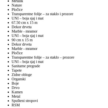
Metalik
Nature
Pločice
Transparentne folije – za staklo i prozore
UNI – boja sjaj i mat
67.50 cm x 15 m
Dekor drveta
Marble - mramor
UNI – boja sjaj i mat
90 cm x 15 m
Dekor drveta
Marble - mramor
Pločice
Transparentne folije – za staklo – prozore
UNI – boja sjaj i mat
Sanitarne pregrade
Tapete
Zidne obloge
Organski
Boje
Drvo
Kamen
Metal
Spušteni stropovi
RSM