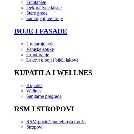
Fototapete
Dekorativne lajsne
Stare grede
Samoljepljive folije
BOJE I FASADE
Unutarnje boje
Vanjske žbuke
Grundiranje
Lakovi u boji i bijeli lakove
KUPATILA I WELLNES
Kupatila
Wellnes
Sanitarne pregrade
RSM I STROPOVI
RSM-pocinčana rebrasta mreža
Stropovi