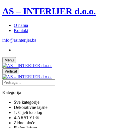
AS – INTERIJER d.o.o.
O nama
Kontakt
info@asinterijer.ba
Menu
Vertical
Kategorija
Sve kategorije
Dekorativne lajsne
1. Cijeli katalog
4.ARSTYL®
Zidne ploče
Plafon lajsne