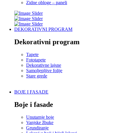
Zidne obloge – paneli
DEKORATIVNI PROGRAM
Dekorativni program
Tapete
Fototapete
Dekorativne lajsne
Samoljepljive folije
Stare grede
BOJE I FASADE
Boje i fasade
Unutarnje boje
Vanjske žbuke
Grundiranje