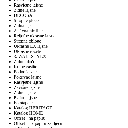
Rasvjetne lajsne
Zidne lajsne
DECOSA
Stropne ploče
Zidna lajsna
2. Dynamic line
Reljefne ukrasne lajsne
Stropne obloge
Ukrasne LX lajsne
Ukrasne rozete
3. WALLSTYL®
Zidne ploče
Kutne zaštite
Podne lajsne
Pokrivne lajsne
Rasvjetne lajsne
Završne lajsne
Zidne lajsne
Plafon lajsne
Fototapete
Katalog HERITAGE
Katalog HOME
Offset - na papiru
Offset – na papiru za djecu