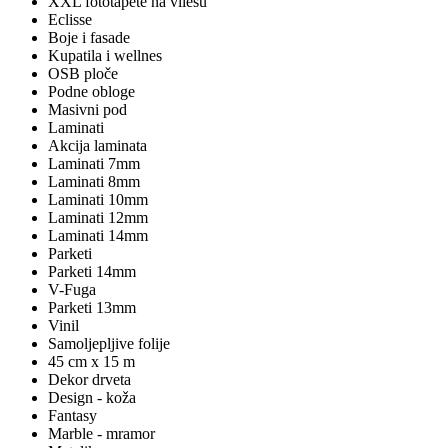
XXL fototapete na vliesu
Eclisse
Boje i fasade
Kupatila i wellnes
OSB ploče
Podne obloge
Masivni pod
Laminati
Akcija laminata
Laminati 7mm
Laminati 8mm
Laminati 10mm
Laminati 12mm
Laminati 14mm
Parketi
Parketi 14mm
V-Fuga
Parketi 13mm
Vinil
Samoljepljive folije
45 cm x 15 m
Dekor drveta
Design - koža
Fantasy
Marble - mramor