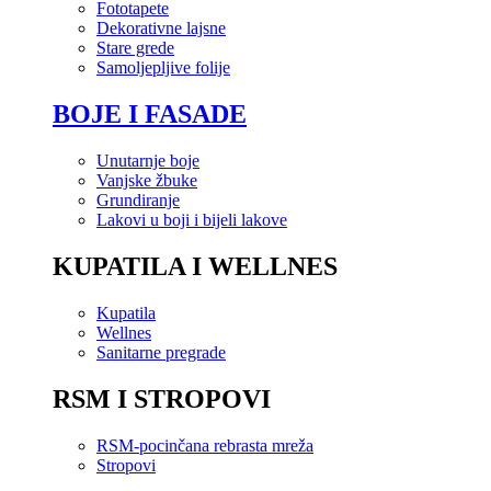
Fototapete
Dekorativne lajsne
Stare grede
Samoljepljive folije
BOJE I FASADE
Unutarnje boje
Vanjske žbuke
Grundiranje
Lakovi u boji i bijeli lakove
KUPATILA I WELLNES
Kupatila
Wellnes
Sanitarne pregrade
RSM I STROPOVI
RSM-pocinčana rebrasta mreža
Stropovi