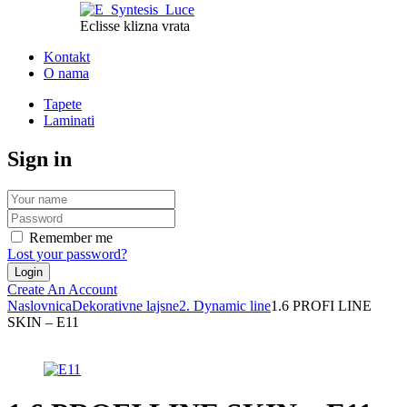
Eclisse klizna vrata
Kontakt
O nama
Tapete
Laminati
Sign in
Remember me
Lost your password?
Create An Account
Naslovnica
Dekorativne lajsne
2. Dynamic line
1.6 PROFI LINE
SKIN – E11