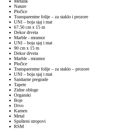
Metalik
Nature
Pločice
Transparentne folije – za staklo i prozore
UNI – boja sjaj i mat
67.50 cm x 15 m
Dekor drveta
Marble - mramor
UNI – boja sjaj i mat
90 cm x 15 m
Dekor drveta
Marble - mramor
Pločice
Transparentne folije – za staklo – prozore
UNI – boja sjaj i mat
Sanitarne pregrade
Tapete
Zidne obloge
Organski
Boje
Drvo
Kamen
Metal
Spušteni stropovi
RSM