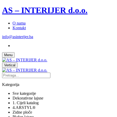
AS – INTERIJER d.o.o.
O nama
Kontakt
info@asinterijer.ba
Menu
Vertical
Kategorija
Sve kategorije
Dekorativne lajsne
1. Cijeli katalog
4.ARSTYL®
Zidne ploče
Plafon lajsne