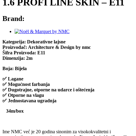
1.6 PROFI LINE SKIN – E11
Brand:
Kategorija: Dekorativne lajsne
Proizvođač: Architecture & Design by nmc
Šifra Proizvoda: E11
Dimenzija: 2m
Boja: Bijela
✅ Lagane
✅ Mogućnost farbanja
✅ Dugotrajne, otporne na udarce i oštećenja
✅ Otporne na vlagu
✅ Jednostavana ugradnja
34m/box
Ime NMC već je 20 godina sinonim za visokokvalitetni i