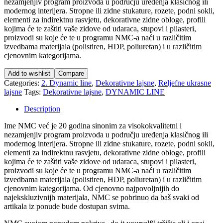
nezamjenjiv program proizvoda u području uređenja klasičnog ili
modernog interijera. Stropne ili zidne stukature, rozete, podni sokli,
elementi za indirektnu rasvjetu, dekorativne zidne obloge, profili
kojima će te zaštiti vaše zidove od udaraca, stupovi i pilasteri,
proizvodi su koje će te u programu NMC-a naći u različitim
izvedbama materijala (polistiren, HDP, poliuretan) i u različitim
cjenovnim kategorijama.
Add to wishlist
Compare
Categories:
2. Dynamic line
,
Dekorativne lajsne
,
Reljefne ukrasne
lajsne
Tags:
Dekorativne lajsne
,
DYNAMIC LINE
Description
Ime NMC već je 20 godina sinonim za visokokvalitetni i
nezamjenjiv program proizvoda u području uređenja klasičnog ili
modernog interijera. Stropne ili zidne stukature, rozete, podni sokli,
elementi za indirektnu rasvjetu, dekorativne zidne obloge, profili
kojima će te zaštiti vaše zidove od udaraca, stupovi i pilasteri,
proizvodi su koje će te u programu NMC-a naći u različitim
izvedbama materijala (polistiren, HDP, poliuretan) i u različitim
cjenovnim kategorijama. Od cjenovno najpovoljnijih do
najekskluzivnijh materijala, NMC se pobrinuo da baš svaki od
artikala iz ponude bude dostupan svima.