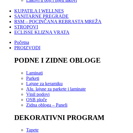
Lakovi u boji i bijeli lakovi
KUPATILA I WELLNES
SANITARNE PREGRADE
RSM – POCINČANA REBRASTA MREŽA
STROPOVI
ECLISSE KLIZNA VRATA
Početna
PROIZVODI
PODNE I ZIDNE OBLOGE
Laminati
Parketi
Lajsne za keramiku
Alu. lajsne za parkete i laminate
Vinil podovi
OSB ploče
Zidna obloga – Paneli
DEKORATIVNI PROGRAM
Tapete