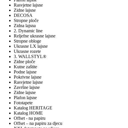
Rasvjetne lajsne
Zidne lajsne
DECOSA
Stropne ploče
Zidna lajsna
2. Dynamic line
Reljefne ukrasne lajsne
Stropne obloge
Ukrasne LX lajsne
Ukrasne rozete
3. WALLSTYL®
Zidne ploče
Kutne zaštite
Podne lajsne
Pokrivne lajsne
Rasvjetne lajsne
Završne lajsne
Zidne lajsne
Plafon lajsne
Fototapete
Katalog HERITAGE
Katalog HOME
Offset - na papiru
Offset – na papiru za djecu