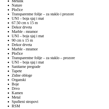
Metalik
Nature
Pločice
Transparentne folije – za staklo i prozore
UNI – boja sjaj i mat
67.50 cm x 15 m
Dekor drveta
Marble - mramor
UNI – boja sjaj i mat
90 cm x 15 m
Dekor drveta
Marble - mramor
Pločice
Transparentne folije – za staklo – prozore
UNI – boja sjaj i mat
Sanitarne pregrade
Tapete
Zidne obloge
Organski
Boje
Drvo
Kamen
Metal
Spušteni stropovi
RSM