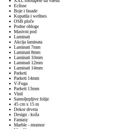
XXL fototapete na vliesu
Eclisse
Boje i fasade
Kupatila i wellnes
OSB ploče
Podne obloge
Masivni pod
Laminati
Akcija laminata
Laminati 7mm
Laminati 8mm
Laminati 10mm
Laminati 12mm
Laminati 14mm
Parketi
Parketi 14mm
V-Fuga
Parketi 13mm
Vinil
Samoljepljive folije
45 cm x 15 m
Dekor drveta
Design - koža
Fantasy
Marble - mramor