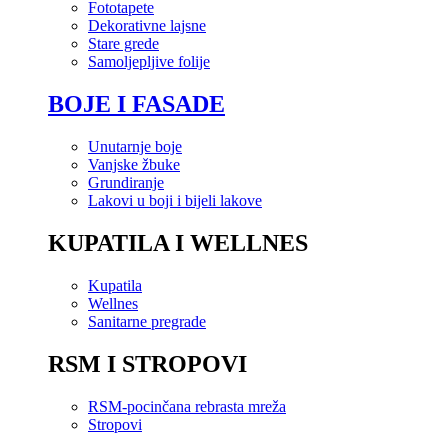
Fototapete
Dekorativne lajsne
Stare grede
Samoljepljive folije
BOJE I FASADE
Unutarnje boje
Vanjske žbuke
Grundiranje
Lakovi u boji i bijeli lakove
KUPATILA I WELLNES
Kupatila
Wellnes
Sanitarne pregrade
RSM I STROPOVI
RSM-pocinčana rebrasta mreža
Stropovi