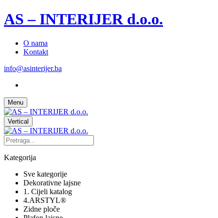
AS – INTERIJER d.o.o.
O nama
Kontakt
info@asinterijer.ba
Menu
Vertical
Kategorija
Sve kategorije
Dekorativne lajsne
1. Cijeli katalog
4.ARSTYL®
Zidne ploče
Plafon lajsne