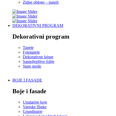
Zidne obloge – paneli
DEKORATIVNI PROGRAM
Dekorativni program
Tapete
Fototapete
Dekorativne lajsne
Samoljepljive folije
Stare grede
BOJE I FASADE
Boje i fasade
Unutarnje boje
Vanjske žbuke
Grundiranje