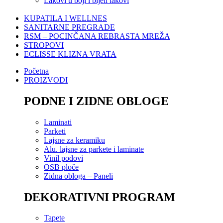
Lakovi u boji i bijeli lakovi
KUPATILA I WELLNES
SANITARNE PREGRADE
RSM – POCINČANA REBRASTA MREŽA
STROPOVI
ECLISSE KLIZNA VRATA
Početna
PROIZVODI
PODNE I ZIDNE OBLOGE
Laminati
Parketi
Lajsne za keramiku
Alu. lajsne za parkete i laminate
Vinil podovi
OSB ploče
Zidna obloga – Paneli
DEKORATIVNI PROGRAM
Tapete