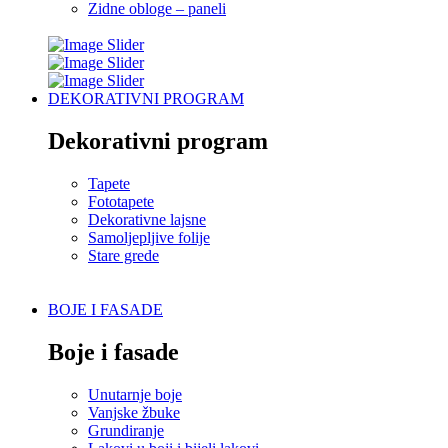
Zidne obloge – paneli
DEKORATIVNI PROGRAM
Dekorativni program
Tapete
Fototapete
Dekorativne lajsne
Samoljepljive folije
Stare grede
BOJE I FASADE
Boje i fasade
Unutarnje boje
Vanjske žbuke
Grundiranje