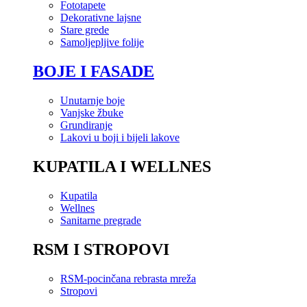
Fototapete
Dekorativne lajsne
Stare grede
Samoljepljive folije
BOJE I FASADE
Unutarnje boje
Vanjske žbuke
Grundiranje
Lakovi u boji i bijeli lakove
KUPATILA I WELLNES
Kupatila
Wellnes
Sanitarne pregrade
RSM I STROPOVI
RSM-pocinčana rebrasta mreža
Stropovi