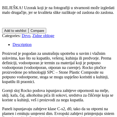
BILJEŠKA! Uzorak koji je na fotografiji u stvarnosti može izgledati
malo drugačije, jer se kvaliteta slike razlikuje od zaslona do zaslona.
Add to wishlist
Compare
Categories:
Drvo
,
Zidne obloge
Description
Proizvod je pogodan za unutrašnju upotrebu u suvim i vlažnim
uslovima, kao što su kupatilo, vešeraj, kuhinja ili predvorje. Prema
definiciji, vodootporan je termin za materijal koji je potpuno
vodootporan (vodootporan, otporan na curenje). Rocko pločice
proizvedene po tehnologiji SPC – Stone Plastic Composite su
potpuno vodootporne, stoga se mogu uspješno koristiti u kuhinji,
kupatilu ili praonici.
Gornji sloj Rocko podova ispunjava zahtjeve otpornosti na mrlje,
uklj. kafa, čaj, alkoholna pića ili sokovi, sredstva za čišćenje koja se
koriste u kuhinji, veš i proizvodi za negu kupatila.
Paneli ispunjavaju zahtjeve klase C-s2, d0, tako da su otporni na
plamen i emituju umjereni dim. Evropski zahtjevi primjenjuju sistem