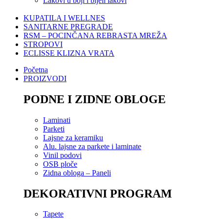
Lakovi u boji i bijeli lakovi
KUPATILA I WELLNES
SANITARNE PREGRADE
RSM – POCINČANA REBRASTA MREŽA
STROPOVI
ECLISSE KLIZNA VRATA
Početna
PROIZVODI
PODNE I ZIDNE OBLOGE
Laminati
Parketi
Lajsne za keramiku
Alu. lajsne za parkete i laminate
Vinil podovi
OSB ploče
Zidna obloga – Paneli
DEKORATIVNI PROGRAM
Tapete