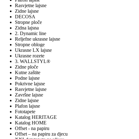
Rasvjetne lajsne
Zidne lajsne
DECOSA
Stropne ploče
Zidna lajsna
2. Dynamic line
Reljefne ukrasne lajsne
Stropne obloge
Ukrasne LX lajsne
Ukrasne rozete
3. WALLSTYL®
Zidne ploče
Kutne zaštite
Podne lajsne
Pokrivne lajsne
Rasvjetne lajsne
Završne lajsne
Zidne lajsne
Plafon lajsne
Fototapete
Katalog HERITAGE
Katalog HOME
Offset - na papiru
Offset – na papiru za djecu