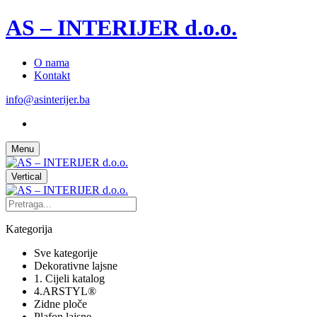
AS – INTERIJER d.o.o.
O nama
Kontakt
info@asinterijer.ba
Menu
Vertical
Kategorija
Sve kategorije
Dekorativne lajsne
1. Cijeli katalog
4.ARSTYL®
Zidne ploče
Plafon lajsne