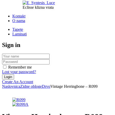
Eclisse klizna vrata
Kontakt
O nama
Tapete
Laminati
Sign in
Remember me
Lost your password?
Create An Account
Naslovnica
Zidne obloge
Drvo
Vintage Herringbone – R099