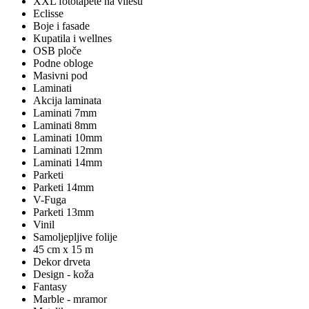
XXL fototapete na vliesu
Eclisse
Boje i fasade
Kupatila i wellnes
OSB ploče
Podne obloge
Masivni pod
Laminati
Akcija laminata
Laminati 7mm
Laminati 8mm
Laminati 10mm
Laminati 12mm
Laminati 14mm
Parketi
Parketi 14mm
V-Fuga
Parketi 13mm
Vinil
Samoljepljive folije
45 cm x 15 m
Dekor drveta
Design - koža
Fantasy
Marble - mramor