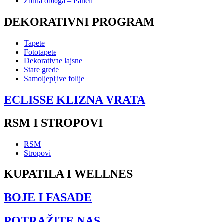
Zidna obloga – Paneli
DEKORATIVNI PROGRAM
Tapete
Fototapete
Dekorativne lajsne
Stare grede
Samoljepljive folije
ECLISSE KLIZNA VRATA
RSM I STROPOVI
RSM
Stropovi
KUPATILA I WELLNES
BOJE I FASADE
POTRAŽITE NAS