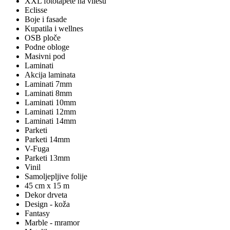
XXL fototapete na vliesu
Eclisse
Boje i fasade
Kupatila i wellnes
OSB ploče
Podne obloge
Masivni pod
Laminati
Akcija laminata
Laminati 7mm
Laminati 8mm
Laminati 10mm
Laminati 12mm
Laminati 14mm
Parketi
Parketi 14mm
V-Fuga
Parketi 13mm
Vinil
Samoljepljive folije
45 cm x 15 m
Dekor drveta
Design - koža
Fantasy
Marble - mramor