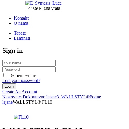
Eclisse klizna vrata
Kontakt
O nama
Tapete
Laminati
Sign in
Remember me
Lost your password?
Create An Account
Naslovnica
Dekorativne lajsne
3. WALLSTYL®
Podne
lajsne
WALLSTYL® FL10