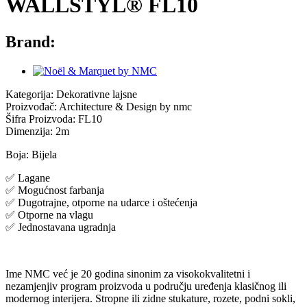
WALLSTYL® FL10
Brand:
Kategorija: Dekorativne lajsne
Proizvođač: Architecture & Design by nmc
Šifra Proizvoda: FL10
Dimenzija: 2m
Boja: Bijela
✅ Lagane
✅ Mogućnost farbanja
✅ Dugotrajne, otporne na udarce i oštećenja
✅ Otporne na vlagu
✅ Jednostavana ugradnja
Ime NMC već je 20 godina sinonim za visokokvalitetni i
nezamjenjiv program proizvoda u području uređenja klasičnog ili
modernog interijera. Stropne ili zidne stukature, rozete, podni sokli,