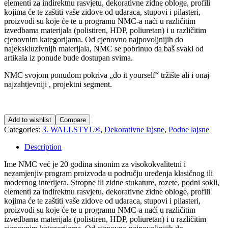
elementi za indirektnu rasvjetu, dekorativne zidne obloge, profili
kojima će te zaštiti vaše zidove od udaraca, stupovi i pilasteri,
proizvodi su koje će te u programu NMC-a naći u različitim
izvedbama materijala (polistiren, HDP, poliuretan) i u različitim
cjenovnim kategorijama. Od cjenovno najpovoljnijih do
najekskluzivnijh materijala, NMC se pobrinuo da baš svaki od
artikala iz ponude bude dostupan svima.
NMC svojom ponudom pokriva „do it yourself“ tržište ali i onaj
najzahtjevniji , projektni segment.
Add to wishlist
Compare
Categories:
3. WALLSTYL®
,
Dekorativne lajsne
,
Podne lajsne
Description
Ime NMC već je 20 godina sinonim za visokokvalitetni i
nezamjenjiv program proizvoda u području uređenja klasičnog ili
modernog interijera. Stropne ili zidne stukature, rozete, podni sokli,
elementi za indirektnu rasvjetu, dekorativne zidne obloge, profili
kojima će te zaštiti vaše zidove od udaraca, stupovi i pilasteri,
proizvodi su koje će te u programu NMC-a naći u različitim
izvedbama materijala (polistiren, HDP, poliuretan) i u različitim