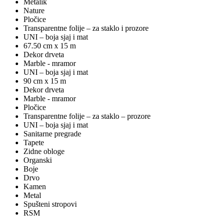
Metalik
Nature
Pločice
Transparentne folije – za staklo i prozore
UNI – boja sjaj i mat
67.50 cm x 15 m
Dekor drveta
Marble - mramor
UNI – boja sjaj i mat
90 cm x 15 m
Dekor drveta
Marble - mramor
Pločice
Transparentne folije – za staklo – prozore
UNI – boja sjaj i mat
Sanitarne pregrade
Tapete
Zidne obloge
Organski
Boje
Drvo
Kamen
Metal
Spušteni stropovi
RSM