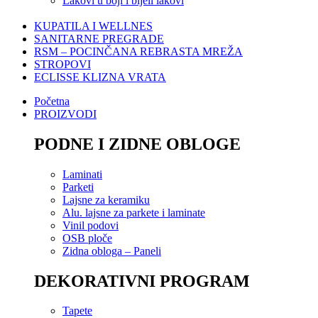
Lakovi u boji i bijeli lakovi
KUPATILA I WELLNES
SANITARNE PREGRADE
RSM – POCINČANA REBRASTA MREŽA
STROPOVI
ECLISSE KLIZNA VRATA
Početna
PROIZVODI
PODNE I ZIDNE OBLOGE
Laminati
Parketi
Lajsne za keramiku
Alu. lajsne za parkete i laminate
Vinil podovi
OSB ploče
Zidna obloga – Paneli
DEKORATIVNI PROGRAM
Tapete