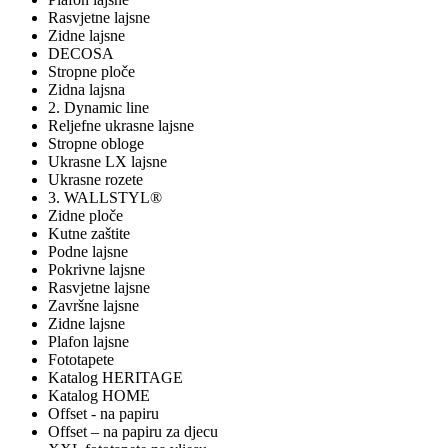
Rasvjetne lajsne
Zidne lajsne
DECOSA
Stropne ploče
Zidna lajsna
2. Dynamic line
Reljefne ukrasne lajsne
Stropne obloge
Ukrasne LX lajsne
Ukrasne rozete
3. WALLSTYL®
Zidne ploče
Kutne zaštite
Podne lajsne
Pokrivne lajsne
Rasvjetne lajsne
Završne lajsne
Zidne lajsne
Plafon lajsne
Fototapete
Katalog HERITAGE
Katalog HOME
Offset - na papiru
Offset – na papiru za djecu