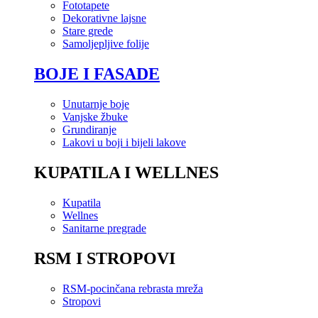
Fototapete
Dekorativne lajsne
Stare grede
Samoljepljive folije
BOJE I FASADE
Unutarnje boje
Vanjske žbuke
Grundiranje
Lakovi u boji i bijeli lakove
KUPATILA I WELLNES
Kupatila
Wellnes
Sanitarne pregrade
RSM I STROPOVI
RSM-pocinčana rebrasta mreža
Stropovi