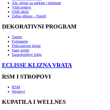
Alu. lajsne za parkete i laminate
Vinil podovi
OSB ploče
Zidna obloga – Paneli
DEKORATIVNI PROGRAM
Tapete
Fototapete
Dekorativne lajsne
Stare grede
Samoljepljive folije
ECLISSE KLIZNA VRATA
RSM I STROPOVI
RSM
Stropovi
KUPATILA I WELLNES