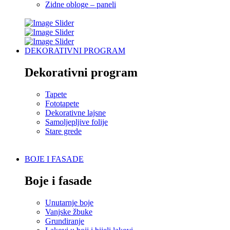
Zidne obloge – paneli
DEKORATIVNI PROGRAM
Dekorativni program
Tapete
Fototapete
Dekorativne lajsne
Samoljepljive folije
Stare grede
BOJE I FASADE
Boje i fasade
Unutarnje boje
Vanjske žbuke
Grundiranje