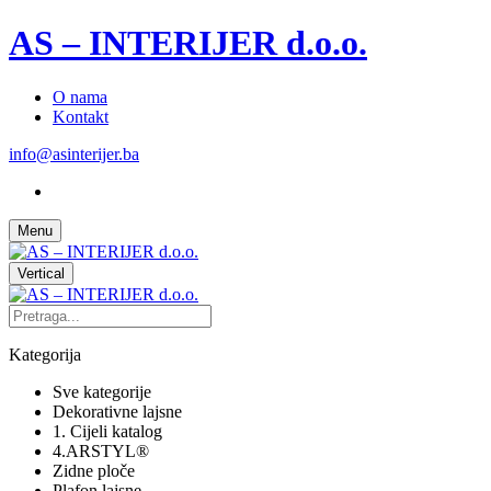
AS – INTERIJER d.o.o.
O nama
Kontakt
info@asinterijer.ba
Menu
Vertical
Kategorija
Sve kategorije
Dekorativne lajsne
1. Cijeli katalog
4.ARSTYL®
Zidne ploče
Plafon lajsne