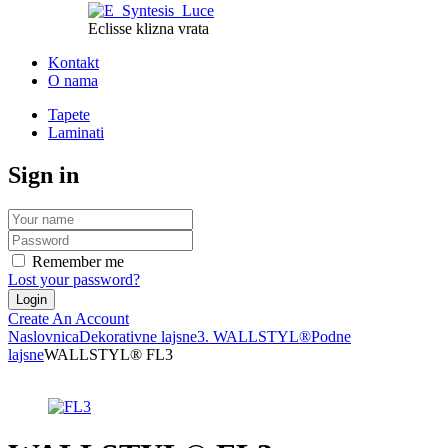
Eclisse klizna vrata
Kontakt
O nama
Tapete
Laminati
Sign in
Remember me
Lost your password?
Create An Account
Naslovnica
Dekorativne lajsne
3. WALLSTYL®
Podne
lajsne
WALLSTYL® FL3