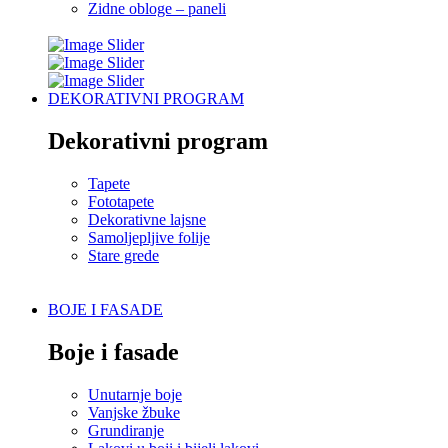
Zidne obloge – paneli
DEKORATIVNI PROGRAM
Dekorativni program
Tapete
Fototapete
Dekorativne lajsne
Samoljepljive folije
Stare grede
BOJE I FASADE
Boje i fasade
Unutarnje boje
Vanjske žbuke
Grundiranje