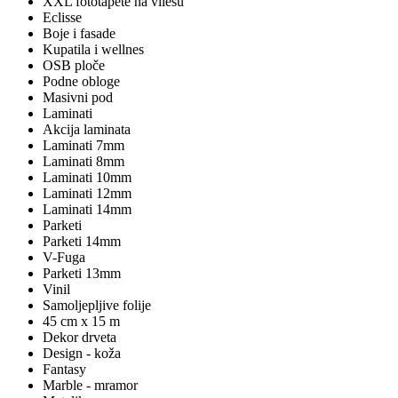
XXL fototapete na vliesu
Eclisse
Boje i fasade
Kupatila i wellnes
OSB ploče
Podne obloge
Masivni pod
Laminati
Akcija laminata
Laminati 7mm
Laminati 8mm
Laminati 10mm
Laminati 12mm
Laminati 14mm
Parketi
Parketi 14mm
V-Fuga
Parketi 13mm
Vinil
Samoljepljive folije
45 cm x 15 m
Dekor drveta
Design - koža
Fantasy
Marble - mramor