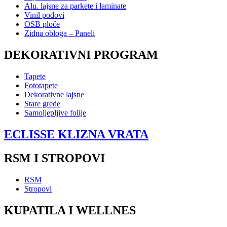
Alu. lajsne za parkete i laminate
Vinil podovi
OSB ploče
Zidna obloga – Paneli
DEKORATIVNI PROGRAM
Tapete
Fototapete
Dekorativne lajsne
Stare grede
Samoljepljive folije
ECLISSE KLIZNA VRATA
RSM I STROPOVI
RSM
Stropovi
KUPATILA I WELLNES