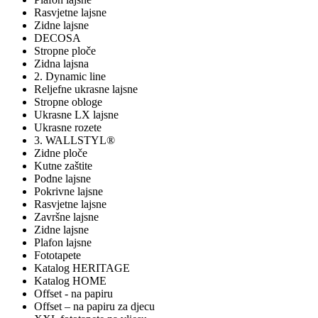
Rasvjetne lajsne
Zidne lajsne
DECOSA
Stropne ploče
Zidna lajsna
2. Dynamic line
Reljefne ukrasne lajsne
Stropne obloge
Ukrasne LX lajsne
Ukrasne rozete
3. WALLSTYL®
Zidne ploče
Kutne zaštite
Podne lajsne
Pokrivne lajsne
Rasvjetne lajsne
Završne lajsne
Zidne lajsne
Plafon lajsne
Fototapete
Katalog HERITAGE
Katalog HOME
Offset - na papiru
Offset – na papiru za djecu