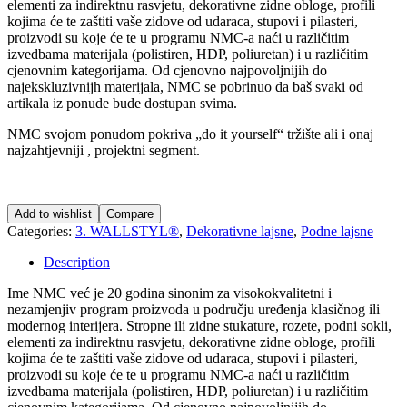
elementi za indirektnu rasvjetu, dekorativne zidne obloge, profili
kojima će te zaštiti vaše zidove od udaraca, stupovi i pilasteri,
proizvodi su koje će te u programu NMC-a naći u različitim
izvedbama materijala (polistiren, HDP, poliuretan) i u različitim
cjenovnim kategorijama. Od cjenovno najpovoljnijih do
najekskluzivnijh materijala, NMC se pobrinuo da baš svaki od
artikala iz ponude bude dostupan svima.
NMC svojom ponudom pokriva „do it yourself“ tržište ali i onaj
najzahtjevniji , projektni segment.
Add to wishlist
Compare
Categories:
3. WALLSTYL®
,
Dekorativne lajsne
,
Podne lajsne
Description
Ime NMC već je 20 godina sinonim za visokokvalitetni i
nezamjenjiv program proizvoda u području uređenja klasičnog ili
modernog interijera. Stropne ili zidne stukature, rozete, podni sokli,
elementi za indirektnu rasvjetu, dekorativne zidne obloge, profili
kojima će te zaštiti vaše zidove od udaraca, stupovi i pilasteri,
proizvodi su koje će te u programu NMC-a naći u različitim
izvedbama materijala (polistiren, HDP, poliuretan) i u različitim