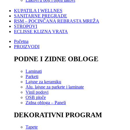
Lakovi u boji i bijeli lakovi
KUPATILA I WELLNES
SANITARNE PREGRADE
RSM – POCINČANA REBRASTA MREŽA
STROPOVI
ECLISSE KLIZNA VRATA
Početna
PROIZVODI
PODNE I ZIDNE OBLOGE
Laminati
Parketi
Lajsne za keramiku
Alu. lajsne za parkete i laminate
Vinil podovi
OSB ploče
Zidna obloga – Paneli
DEKORATIVNI PROGRAM
Tapete