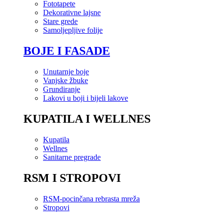
Fototapete
Dekorativne lajsne
Stare grede
Samoljepljive folije
BOJE I FASADE
Unutarnje boje
Vanjske žbuke
Grundiranje
Lakovi u boji i bijeli lakove
KUPATILA I WELLNES
Kupatila
Wellnes
Sanitarne pregrade
RSM I STROPOVI
RSM-pocinčana rebrasta mreža
Stropovi