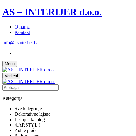
AS – INTERIJER d.o.o.
O nama
Kontakt
info@asinterijer.ba
Menu
Vertical
Kategorija
Sve kategorije
Dekorativne lajsne
1. Cijeli katalog
4.ARSTYL®
Zidne ploče
Plafon lajsne