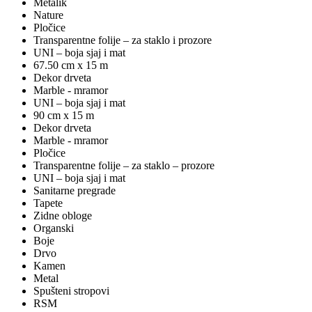
Metalik
Nature
Pločice
Transparentne folije – za staklo i prozore
UNI – boja sjaj i mat
67.50 cm x 15 m
Dekor drveta
Marble - mramor
UNI – boja sjaj i mat
90 cm x 15 m
Dekor drveta
Marble - mramor
Pločice
Transparentne folije – za staklo – prozore
UNI – boja sjaj i mat
Sanitarne pregrade
Tapete
Zidne obloge
Organski
Boje
Drvo
Kamen
Metal
Spušteni stropovi
RSM