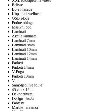
XXL fototapete na vliesu
Eclisse
Boje i fasade
Kupatila i wellnes
OSB ploče
Podne obloge
Masivni pod
Laminati
Akcija laminata
Laminati 7mm
Laminati 8mm
Laminati 10mm
Laminati 12mm
Laminati 14mm
Parketi
Parketi 14mm
V-Fuga
Parketi 13mm
Vinil
Samoljepljive folije
45 cm x 15 m
Dekor drveta
Design - koža
Fantasy
Marble - mramor