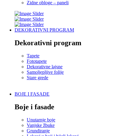
Zidne obloge – paneli
DEKORATIVNI PROGRAM
Dekorativni program
Tapete
Fototapete
Dekorativne lajsne
Samoljepljive folije
Stare grede
BOJE I FASADE
Boje i fasade
Unutarnje boje
Vanjske žbuke
Grundiranje