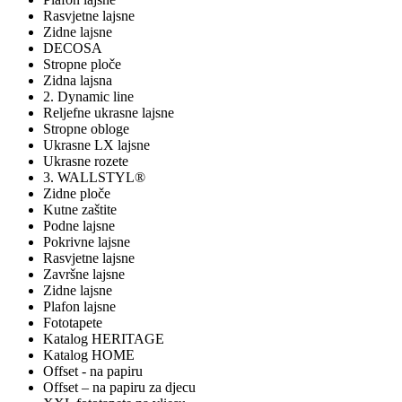
Rasvjetne lajsne
Zidne lajsne
DECOSA
Stropne ploče
Zidna lajsna
2. Dynamic line
Reljefne ukrasne lajsne
Stropne obloge
Ukrasne LX lajsne
Ukrasne rozete
3. WALLSTYL®
Zidne ploče
Kutne zaštite
Podne lajsne
Pokrivne lajsne
Rasvjetne lajsne
Završne lajsne
Zidne lajsne
Plafon lajsne
Fototapete
Katalog HERITAGE
Katalog HOME
Offset - na papiru
Offset – na papiru za djecu