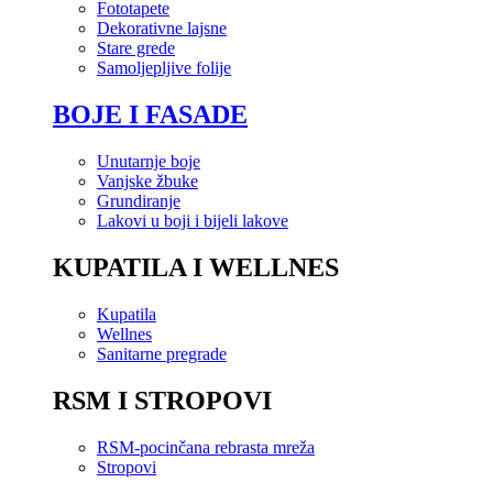
Fototapete
Dekorativne lajsne
Stare grede
Samoljepljive folije
BOJE I FASADE
Unutarnje boje
Vanjske žbuke
Grundiranje
Lakovi u boji i bijeli lakove
KUPATILA I WELLNES
Kupatila
Wellnes
Sanitarne pregrade
RSM I STROPOVI
RSM-pocinčana rebrasta mreža
Stropovi