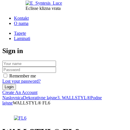
Eclisse klizna vrata
Kontakt
O nama
Tapete
Laminati
Sign in
Remember me
Lost your password?
Create An Account
Naslovnica
Dekorativne lajsne
3. WALLSTYL®
Podne
lajsne
WALLSTYL® FL6