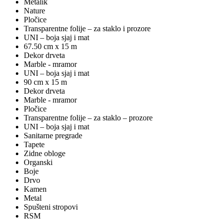
Metalik
Nature
Pločice
Transparentne folije – za staklo i prozore
UNI – boja sjaj i mat
67.50 cm x 15 m
Dekor drveta
Marble - mramor
UNI – boja sjaj i mat
90 cm x 15 m
Dekor drveta
Marble - mramor
Pločice
Transparentne folije – za staklo – prozore
UNI – boja sjaj i mat
Sanitarne pregrade
Tapete
Zidne obloge
Organski
Boje
Drvo
Kamen
Metal
Spušteni stropovi
RSM