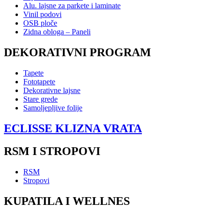
Alu. lajsne za parkete i laminate
Vinil podovi
OSB ploče
Zidna obloga – Paneli
DEKORATIVNI PROGRAM
Tapete
Fototapete
Dekorativne lajsne
Stare grede
Samoljepljive folije
ECLISSE KLIZNA VRATA
RSM I STROPOVI
RSM
Stropovi
KUPATILA I WELLNES