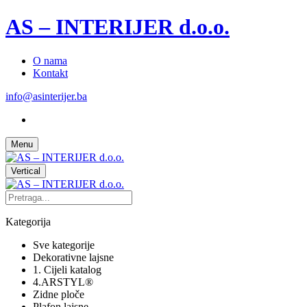
AS – INTERIJER d.o.o.
O nama
Kontakt
info@asinterijer.ba
Menu
Vertical
Kategorija
Sve kategorije
Dekorativne lajsne
1. Cijeli katalog
4.ARSTYL®
Zidne ploče
Plafon lajsne