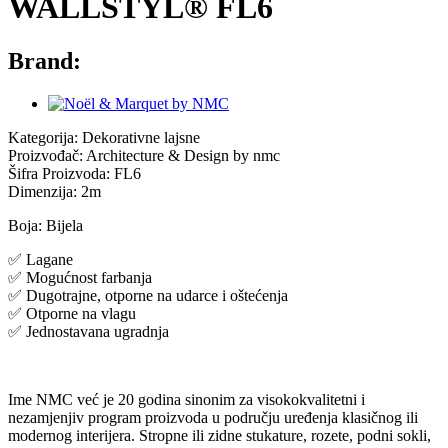
WALLSTYL® FL6
Brand:
Kategorija: Dekorativne lajsne
Proizvođač: Architecture & Design by nmc
Šifra Proizvoda: FL6
Dimenzija: 2m
Boja: Bijela
✅ Lagane
✅ Mogućnost farbanja
✅ Dugotrajne, otporne na udarce i oštećenja
✅ Otporne na vlagu
✅ Jednostavana ugradnja
Ime NMC već je 20 godina sinonim za visokokvalitetni i
nezamjenjiv program proizvoda u području uređenja klasičnog ili
modernog interijera. Stropne ili zidne stukature, rozete, podni sokli,