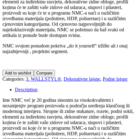
elementi za indirektnu rasvjetu, dekorativne zidne obloge, profili
kojima će te zaštiti vaše zidove od udaraca, stupovi i pilasteri,
proizvodi su koje će te u programu NMC-a naći u različitim
izvedbama materijala (polistiren, HDP, poliuretan) i u različitim
cjenovnim kategorijama. Od cjenovno najpovoljnijih do
najekskluzivnijh materijala, NMC se pobrinuo da baš svaki od
artikala iz ponude bude dostupan svima.
NMC svojom ponudom pokriva „do it yourself“ tržište ali i onaj
najzahtjevniji , projektni segment.
Add to wishlist
Compare
Categories:
3. WALLSTYL®
,
Dekorativne lajsne
,
Podne lajsne
Description
Ime NMC već je 20 godina sinonim za visokokvalitetni i
nezamjenjiv program proizvoda u području uređenja klasičnog ili
modernog interijera. Stropne ili zidne stukature, rozete, podni sokli,
elementi za indirektnu rasvjetu, dekorativne zidne obloge, profili
kojima će te zaštiti vaše zidove od udaraca, stupovi i pilasteri,
proizvodi su koje će te u programu NMC-a naći u različitim
izvedbama materijala (polistiren, HDP, poliuretan) i u različitim