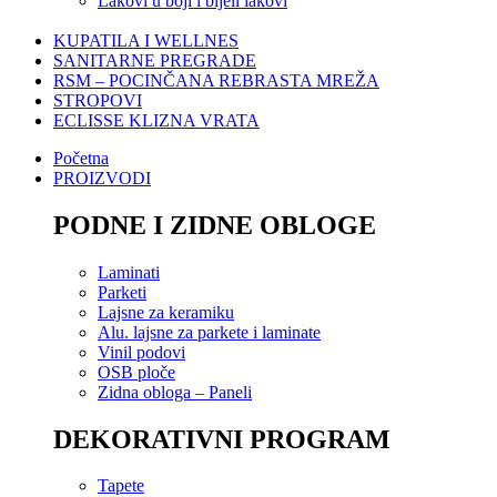
Lakovi u boji i bijeli lakovi
KUPATILA I WELLNES
SANITARNE PREGRADE
RSM – POCINČANA REBRASTA MREŽA
STROPOVI
ECLISSE KLIZNA VRATA
Početna
PROIZVODI
PODNE I ZIDNE OBLOGE
Laminati
Parketi
Lajsne za keramiku
Alu. lajsne za parkete i laminate
Vinil podovi
OSB ploče
Zidna obloga – Paneli
DEKORATIVNI PROGRAM
Tapete